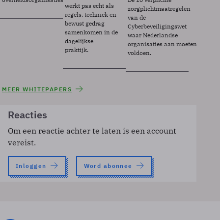
werkt pas echt als
zorgplichtmaatregelen
regels, techniek en
van de
bewust gedrag
Cyberbeveiligingswet
samenkomen in de
waar Nederlandse
dagelijkse
organisaties aan moeten
praktijk.
voldoen.
MEER WHITEPAPERS
Reacties
Om een reactie achter te laten is een account
vereist.
Inloggen
Word abonnee