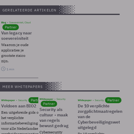
GERELATEERDE ARTIKELEN
Blog
Soevereinteit, Cloud
Partner
Van legacy naar
soevereiniteit
Waarom je oude
applicaties je
grootste risico
zijn.
1 min
MEER WHITEPAPERS
Whitepaper
Security
Partner
Partner
Whitepaper
Security
Whitepaper
Security
Partner
Voldoen aan BIO2
De 10 verplichte
Security als
zorgplichtmaatregelen
Een uitgebreide gids over BIO2,
cultuur - maak
van de
het verplichte
van regels
Cyberbeveiligingswet
informatiebeveiligingsframework
bewust gedrag
uitgelegd
voor alle Nederlandse
Cybersecurity
overheidsorganisaties.
De 10 verplichte