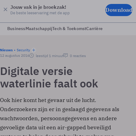
Jouw vak in je broekzak!
Download
De beste leeservaring met de app
Business
Maatschappij
Tech & Toekomst
Carrière
Nieuws
Security
12 augustus 2016
leestijd 1 minuut
0 reacties
Digitale versie
waterlinie faalt ook
Ook hier komt het gevaar uit de lucht.
Onderzoekers zijn er in geslaagd gegevens als
wachtwoorden, persoonsgegevens en andere
gevoelige data uit een air-gapped beveiligd