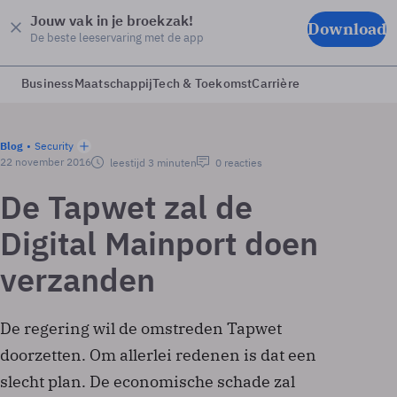
Jouw vak in je broekzak!
Download
De beste leeservaring met de app
Business
Maatschappij
Tech & Toekomst
Carrière
Blog
Security
22 november 2016
leestijd 3 minuten
0 reacties
De Tapwet zal de
Digital Mainport doen
verzanden
De regering wil de omstreden Tapwet
doorzetten. Om allerlei redenen is dat een
slecht plan. De economische schade zal