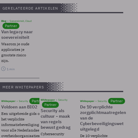
GERELATEERDE ARTIKELEN
Blog
Soevereinteit, Cloud
Partner
Van legacy naar
soevereiniteit
Waarom je oude
applicaties je
grootste risico
zijn.
1 min
MEER WHITEPAPERS
Whitepaper
Security
Partner
Partner
Whitepaper
Security
Whitepaper
Security
Partner
Voldoen aan BIO2
De 10 verplichte
Security als
zorgplichtmaatregelen
Een uitgebreide gids over BIO2,
cultuur - maak
van de
het verplichte
van regels
Cyberbeveiligingswet
informatiebeveiligingsframework
bewust gedrag
uitgelegd
voor alle Nederlandse
Cybersecurity
overheidsorganisaties.
De 10 verplichte