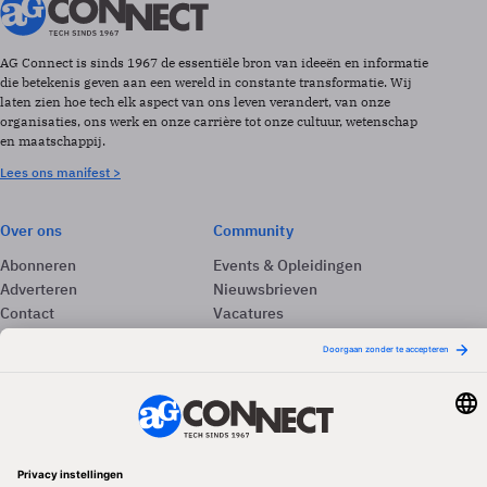
AG Connect is sinds 1967 de essentiële bron van ideeën en informatie
die betekenis geven aan een wereld in constante transformatie. Wij
laten zien hoe tech elk aspect van ons leven verandert, van onze
organisaties, ons werk en onze carrière tot onze cultuur, wetenschap
en maatschappij.
Lees ons manifest >
Over ons
Community
Abonneren
Events & Opleidingen
Adverteren
Nieuwsbrieven
Contact
Vacatures
Colofon
Whitepapers
Onze app
Privacyinstellingen
Volg ons