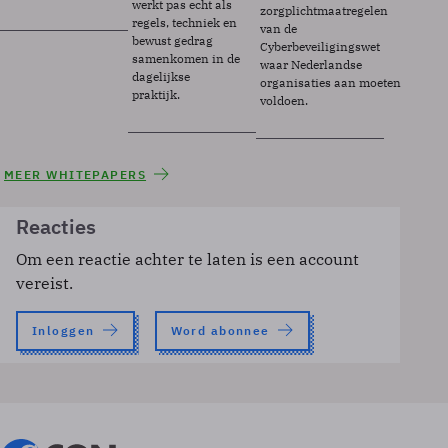
werkt pas echt als
zorgplichtmaatregelen
regels, techniek en
van de
bewust gedrag
Cyberbeveiligingswet
samenkomen in de
waar Nederlandse
dagelijkse
organisaties aan moeten
praktijk.
voldoen.
MEER WHITEPAPERS
Reacties
Om een reactie achter te laten is een account
vereist.
Inloggen
Word abonnee