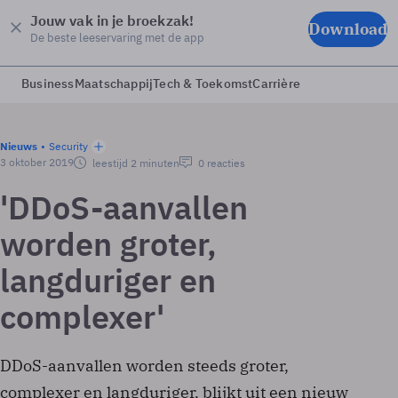
Jouw vak in je broekzak!
Download
De beste leeservaring met de app
Business
Maatschappij
Tech & Toekomst
Carrière
Nieuws
Security
3 oktober 2019
leestijd 2 minuten
0 reacties
'DDoS-aanvallen
worden groter,
langduriger en
complexer'
DDoS-aanvallen worden steeds groter,
complexer en langduriger, blijkt uit een nieuw