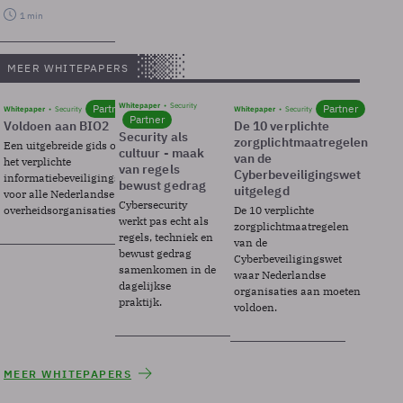
1 min
MEER WHITEPAPERS
Whitepaper
Security
Partner
Partner
Whitepaper
Security
Whitepaper
Security
Partner
Voldoen aan BIO2
De 10 verplichte
Security als
zorgplichtmaatregelen
Een uitgebreide gids over BIO2,
cultuur - maak
van de
het verplichte
van regels
Cyberbeveiligingswet
informatiebeveiligingsframework
bewust gedrag
uitgelegd
voor alle Nederlandse
Cybersecurity
overheidsorganisaties.
De 10 verplichte
werkt pas echt als
zorgplichtmaatregelen
regels, techniek en
van de
bewust gedrag
Cyberbeveiligingswet
samenkomen in de
waar Nederlandse
dagelijkse
organisaties aan moeten
praktijk.
voldoen.
MEER WHITEPAPERS