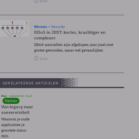
2 min
Nieuws
Security
DDoS in 2017: korter, krachtiger en
complexer
DDoS-aanvallen zijn afgelopen jaar juist niet
groter geworden, maar wel gevaarlijker.
2 min
GERELATEERDE ARTIKELEN
Blog
Soevereinteit, Cloud
Partner
Van legacy naar
soevereiniteit
Waarom je oude
applicaties je
grootste risico
zijn.