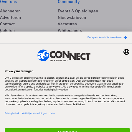
Over ons
Community
Abonneren
Events & Opleidingen
Adverteren
Nieuwsbrieven
Contact
Vacatures
Colofon
Whitepapers
Onze app
Privacyinstellingen
Volg ons
Redactionele partner
Algemene Voorwaarden & Copyrights
Privacy & Cookies