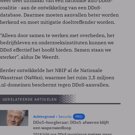
weer deel uitmaakt van een nationale anti-DDoS-
coalitie - aan de ontwikkeling van een DDoS-
database. Daarmee moeten aanvallen beter worden
herkend en moet mitigatie doeltreffender worden.
“Alleen door samen te werken met overheden, het
bedrijfsleven en onderzoeksinstituten kunnen we
DDoS effectief het hoofd bieden. Samen staan we
sterker”, aldus De Weerdt.
Eerder ontwikkelde het NBIP al de Nationale
Wasstraat (NaWas), waarmee het ruim 2,5 miljoen
.nl-domeinen beschermt tegen DDoS-aanvallen.
GERELATEERDE ARTIKELEN
Achtergrond
Security
PRO
DDoS-hoogleraar: DDoS afweren blijft
een wapenwedloop
2019 lijkt qua DDoS vooralsnog rustiger, maar