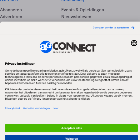
Abonneren
Events & Opleidingen
Adverteren
Nieuwsbrieven
Contact
Vacatures
Colofon
Whitepapers
Onze app
Privacyinstellingen
Volg ons
Redactionele partner
Algemene Voorwaarden & Copyrights
Privacy & Cookies