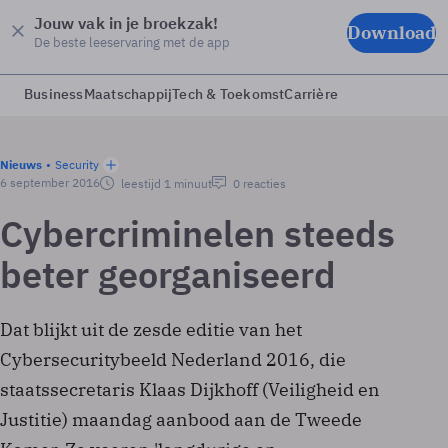
Jouw vak in je broekzak!
Download
De beste leeservaring met de app
Business
Maatschappij
Tech & Toekomst
Carrière
Nieuws
Security
6 september 2016
leestijd 1 minuut
0 reacties
Cybercriminelen steeds
beter georganiseerd
Dat blijkt uit de zesde editie van het
Cybersecuritybeeld Nederland 2016, die
staatssecretaris Klaas Dijkhoff (Veiligheid en
Justitie) maandag aanbood aan de Tweede