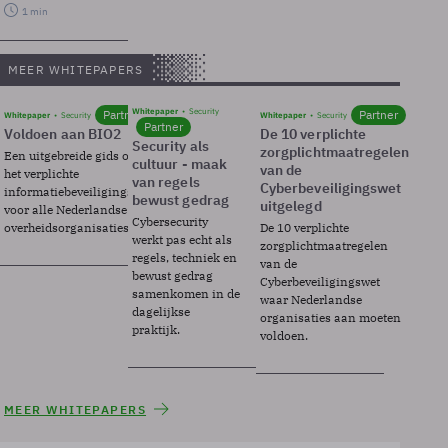
1 min
MEER WHITEPAPERS
Whitepaper
Security
Partner
Partner
Whitepaper
Security
Whitepaper
Security
Partner
Voldoen aan BIO2
De 10 verplichte
Security als
zorgplichtmaatregelen
Een uitgebreide gids over BIO2,
cultuur - maak
van de
het verplichte
van regels
Cyberbeveiligingswet
informatiebeveiligingsframework
bewust gedrag
uitgelegd
voor alle Nederlandse
Cybersecurity
overheidsorganisaties.
De 10 verplichte
werkt pas echt als
zorgplichtmaatregelen
regels, techniek en
van de
bewust gedrag
Cyberbeveiligingswet
samenkomen in de
waar Nederlandse
dagelijkse
organisaties aan moeten
praktijk.
voldoen.
MEER WHITEPAPERS