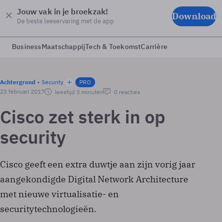
Jouw vak in je broekzak!
Download
De beste leeservaring met de app
Business
Maatschappij
Tech & Toekomst
Carrière
Achtergrond
Security
PRO
23 februari 2017
leestijd 3 minuten
0 reacties
Cisco zet sterk in op
security
Cisco geeft een extra duwtje aan zijn vorig jaar
aangekondigde Digital Network Architecture
met nieuwe virtualisatie- en
securitytechnologieën.