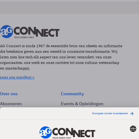
AG Connect is sinds 1967 de essentiële bron van ideeën en informatie
die betekenis geven aan een wereld in constante transformatie. Wij
laten zien hoe tech elk aspect van ons leven verandert, van onze
organisaties, ons werk en onze carrière tot onze cultuur, wetenschap
en maatschappij.
Lees ons manifest >
Over ons
Community
Abonneren
Events & Opleidingen
Adverteren
Nieuwsbrieven
Contact
Vacatures
Colofon
Whitepapers
Onze app
Privacyinstellingen