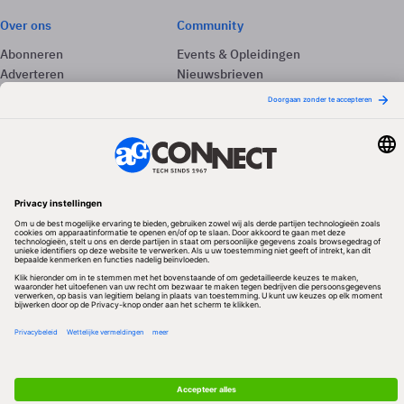
Over ons
Community
Abonneren
Events & Opleidingen
Adverteren
Nieuwsbrieven
Contact
Vacatures
Colofon
Whitepapers
Onze app
Privacyinstellingen
Volg ons
Redactionele partner
Algemene Voorwaarden & Copyrights
Privacy & Cookies