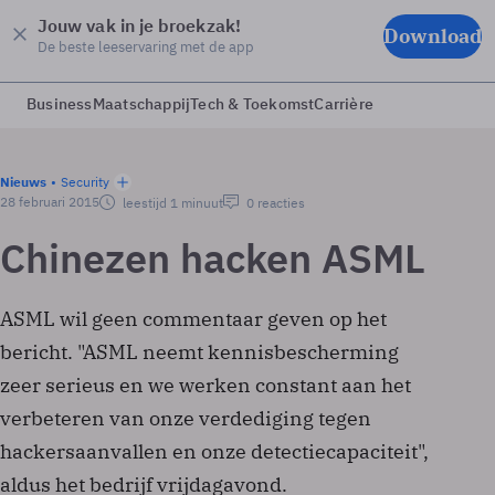
Jouw vak in je broekzak!
Download
De beste leeservaring met de app
Business
Maatschappij
Tech & Toekomst
Carrière
Nieuws
Security
28 februari 2015
leestijd 1 minuut
0 reacties
Chinezen hacken ASML
ASML wil geen commentaar geven op het
bericht. "ASML neemt kennisbescherming
zeer serieus en we werken constant aan het
verbeteren van onze verdediging tegen
hackersaanvallen en onze detectiecapaciteit",
aldus het bedrijf vrijdagavond.