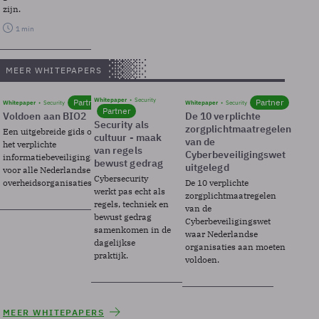
zijn.
1 min
MEER WHITEPAPERS
Whitepaper
Security
Partner
Partner
Whitepaper
Security
Whitepaper
Security
Partner
Voldoen aan BIO2
De 10 verplichte
Security als
zorgplichtmaatregelen
Een uitgebreide gids over BIO2,
cultuur - maak
van de
het verplichte
van regels
Cyberbeveiligingswet
informatiebeveiligingsframework
bewust gedrag
uitgelegd
voor alle Nederlandse
Cybersecurity
overheidsorganisaties.
De 10 verplichte
werkt pas echt als
zorgplichtmaatregelen
regels, techniek en
van de
bewust gedrag
Cyberbeveiligingswet
samenkomen in de
waar Nederlandse
dagelijkse
organisaties aan moeten
praktijk.
voldoen.
MEER WHITEPAPERS