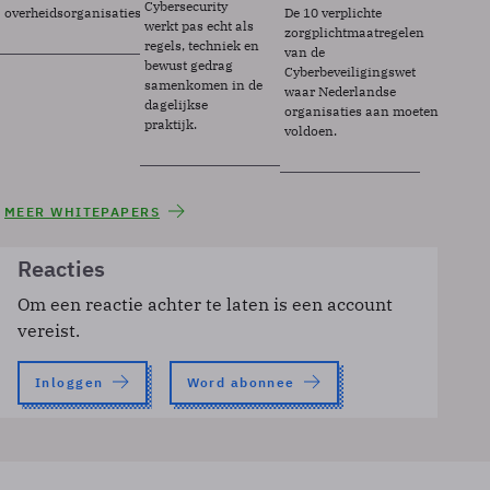
Cybersecurity
overheidsorganisaties.
De 10 verplichte
werkt pas echt als
zorgplichtmaatregelen
regels, techniek en
van de
bewust gedrag
Cyberbeveiligingswet
samenkomen in de
waar Nederlandse
dagelijkse
organisaties aan moeten
praktijk.
voldoen.
MEER WHITEPAPERS
Reacties
Om een reactie achter te laten is een account
vereist.
Inloggen
Word abonnee