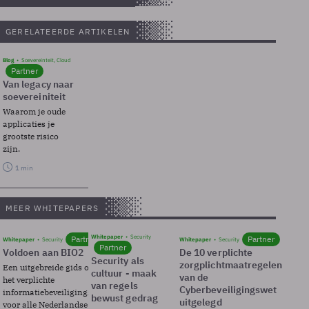
GERELATEERDE ARTIKELEN
Blog
Soevereinteit, Cloud
Partner
Van legacy naar
soevereiniteit
Waarom je oude
applicaties je
grootste risico
zijn.
1 min
MEER WHITEPAPERS
Whitepaper
Security
Partner
Partner
Whitepaper
Security
Whitepaper
Security
Partner
Voldoen aan BIO2
De 10 verplichte
Security als
zorgplichtmaatregelen
Een uitgebreide gids over BIO2,
cultuur - maak
van de
het verplichte
van regels
Cyberbeveiligingswet
informatiebeveiligingsframework
bewust gedrag
uitgelegd
voor alle Nederlandse