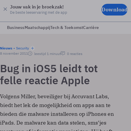
Jouw vak in je broekzak!
Download
De beste leeservaring met de app
Business
Maatschappij
Tech & Toekomst
Carrière
Nieuws
Security
8 november 2011
leestijd 1 minuut
0 reacties
Bug in iOS5 leidt tot
felle reactie Apple
Volgens Miller, beveiliger bij Accuvant Labs,
biedt het lek de mogelijkheid om apps aan te
bieden die malware installeren op iPhones en
iPads. De malware kan data stelen, sms’jes