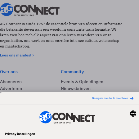
AG Connect is sinds 1967 de essentiële bron van ideeën en informatie
die betekenis geven aan een wereld in constante transformatie. Wij
laten zien hoe tech elk aspect van ons leven verandert, van onze
organisaties, ons werk en onze carrière tot onze cultuur, wetenschap
en maatschappij.
Lees ons manifest >
Over ons
Community
Abonneren
Events & Opleidingen
Adverteren
Nieuwsbrieven
Contact
Vacatures
Colofon
Whitepapers
Onze app
Privacyinstellingen
Volg ons