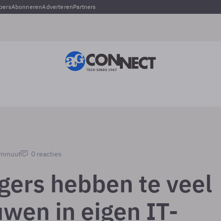
pers
Abonneren
Adverteren
Partners
 minuut
0 reacties
igers hebben te veel
uwen in eigen IT-