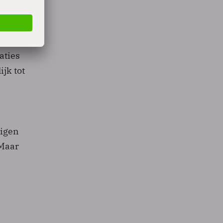
aties
jk tot
eigen
 Maar