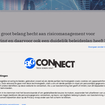
t groot belang hecht aan risicomanagement voor
ing en daarvoor ook een duidelijk beleidsplan heeft 
 er echt zeker van dat hun huidige IT-
singen hen een compleet en precies beeld geven van
40 procent zegt dan ook er niet zeker van te zijn dat
zicht in heeft.
n de bedrijven houdt via monitoring real-time zicht
enten. Zeker 30 procent doet dat echter niet. Ook on
analyse van de assets en prioritisering als onderdeel 
ramma.