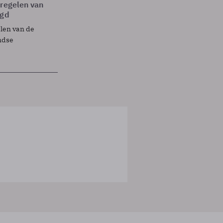
tregelen van
egd
elen van de
ndse