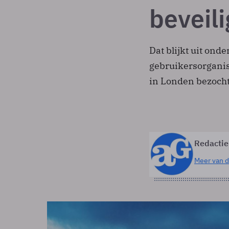
beveili
Dat blijkt uit ond
gebruikersorganis
in Londen bezoch
Redactie
Meer van d