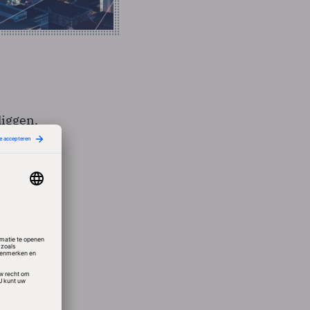
liggen,
 hun
 hun
 op
tbreken
van het