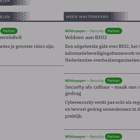
ELEN
ELEN
MEER WHITEPAPERS
Partner
Whitepaper
Security
Partner
ereiniteit
Voldoen aan BIO2
ies je grootste risico zijn.
Een uitgebreide gids over BIO2, het 
informatiebeveiligingsframework voo
Nederlandse overheidsorganisaties
Whitepaper
Security
Partner
Security als cultuur - maak van
gedrag
Cybersecurity werkt pas echt als reg
en bewust gedrag samenkomen in de
praktijk.
Whitepaper
Security
Partner