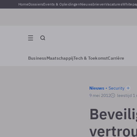
Home
Dossiers
Events & Opleidingen
Nieuwsbrieven
Vacatures
Whitepa
Business
Maatschappij
Tech & Toekomst
Carrière
Nieuws
Security
9 mei 2012
leestijd 1
Beveil
vertro