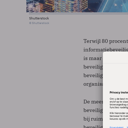
Shutterstock
© Shutterstock
Terwijl 80 procen
informatiebeveilig
is maar 14 procent
beveiligingsoplos
beveiliging. Ruim 
organisatie hier in
De meerderheid va
beveiligingsincid
bij ruim de helft 
beveiligingsprog