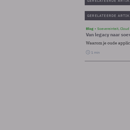
GERELATEERDE ARTIK
GERELATEERDE ARTIK
Blog
Soevereinteit, Cloud
Van legacy naar soev
Waarom je oude applicat
1 min