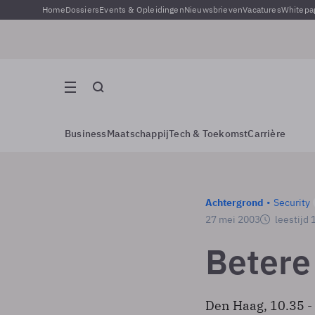
Home
Dossiers
Events & Opleidingen
Nieuwsbrieven
Vacatures
Whitepa
Business
Maatschappij
Tech & Toekomst
Carrière
Achtergrond
Security
27 mei 2003
leestijd 
Betere 
Den Haag, 10.35 -