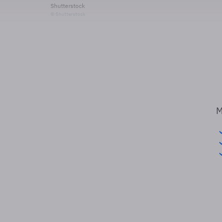
Shutterstock
© Shutterstock
M