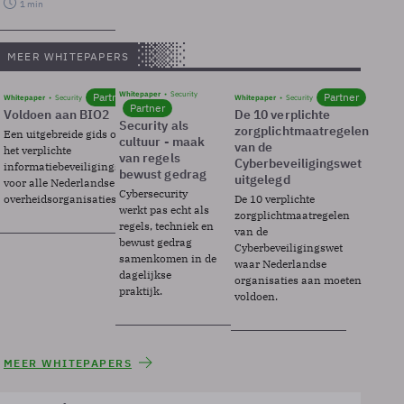
1 min
MEER WHITEPAPERS
Whitepaper
Security
Partner
Partner
Whitepaper
Security
Whitepaper
Security
Partner
Voldoen aan BIO2
De 10 verplichte
Security als
zorgplichtmaatregelen
Een uitgebreide gids over BIO2,
cultuur - maak
van de
het verplichte
van regels
Cyberbeveiligingswet
informatiebeveiligingsframework
bewust gedrag
uitgelegd
voor alle Nederlandse
Cybersecurity
overheidsorganisaties.
De 10 verplichte
werkt pas echt als
zorgplichtmaatregelen
regels, techniek en
van de
bewust gedrag
Cyberbeveiligingswet
samenkomen in de
waar Nederlandse
dagelijkse
organisaties aan moeten
praktijk.
voldoen.
MEER WHITEPAPERS