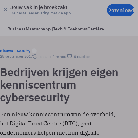
Jouw vak in je broekzak!
Download
De beste leeservaring met de app
Business
Maatschappij
Tech & Toekomst
Carrière
Nieuws
Security
25 september 2017
leestijd 1 minuut
0 reacties
Bedrijven krijgen eigen
kenniscentrum
cybersecurity
Een nieuw kenniscentrum van de overheid,
het Digital Trust Centre (DTC), gaat
ondernemers helpen met hun digitale