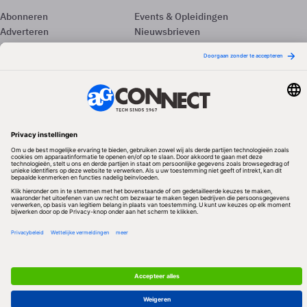
Abonneren
Events & Opleidingen
Adverteren
Nieuwsbrieven
Contact
Vacatures
Colofon
Whitepapers
Onze app
Privacyinstellingen
Volg ons
Redactionele partner
Algemene Voorwaarden & Copyrights
Privacy & Cookies