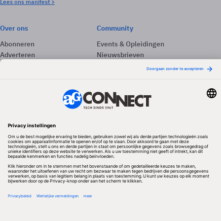
Lees ons manifest >
Over ons
Community
Abonneren
Events & Opleidingen
Adverteren
Nieuwsbrieven
Contact
Vacatures
Colofon
Whitepapers
Onze app
Privacyinstellingen
Volg ons
Redactionele partner
Algemene Voorwaarden & Copyrights