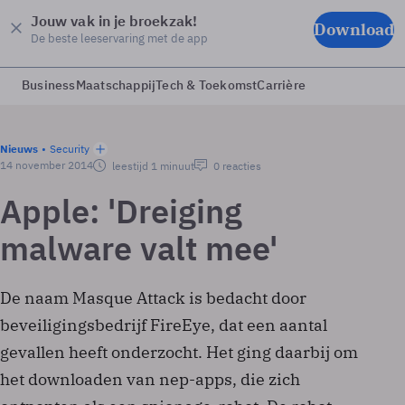
Jouw vak in je broekzak!
Download
De beste leeservaring met de app
Business
Maatschappij
Tech & Toekomst
Carrière
Nieuws
Security
14 november 2014
leestijd 1 minuut
0 reacties
Apple: 'Dreiging
malware valt mee'
De naam Masque Attack is bedacht door
beveiligingsbedrijf FireEye, dat een aantal
gevallen heeft onderzocht. Het ging daarbij om
het downloaden van nep-apps, die zich