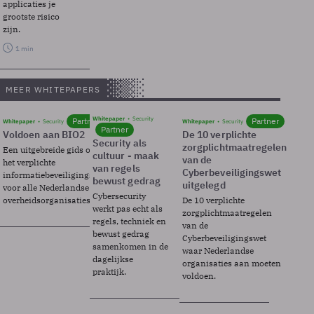
applicaties je
grootste risico
zijn.
1 min
MEER WHITEPAPERS
Whitepaper
Security
Partner
Partner
Whitepaper
Security
Whitepaper
Security
Partner
Voldoen aan BIO2
De 10 verplichte
Security als
zorgplichtmaatregelen
Een uitgebreide gids over BIO2,
cultuur - maak
van de
het verplichte
van regels
Cyberbeveiligingswet
informatiebeveiligingsframework
bewust gedrag
uitgelegd
voor alle Nederlandse
Cybersecurity
overheidsorganisaties.
De 10 verplichte
werkt pas echt als
zorgplichtmaatregelen
regels, techniek en
van de
bewust gedrag
Cyberbeveiligingswet
samenkomen in de
waar Nederlandse
dagelijkse
organisaties aan moeten
praktijk.
voldoen.