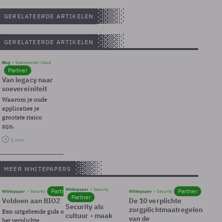
GERELATEERDE ARTIKELEN
GERELATEERDE ARTIKELEN
Blog
Soevereinteit, Cloud
Partner
Van legacy naar
soevereiniteit
Waarom je oude
applicaties je
grootste risico
zijn.
1 min
MEER WHITEPAPERS
Whitepaper
Security
Partner
Partner
Whitepaper
Security
Whitepaper
Security
Partner
Voldoen aan BIO2
De 10 verplichte
Security als
zorgplichtmaatregelen
Een uitgebreide gids over BIO2,
cultuur - maak
van de
het verplichte