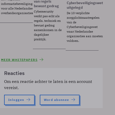
van regels
Cyberbeveiligingswet
informatiebeveiligingsframework
bewust gedrag
uitgelegd
voor alle Nederlandse
Cybersecurity
overheidsorganisaties.
De 10 verplichte
werkt pas echt als
zorgplichtmaatregelen
regels, techniek en
van de
bewust gedrag
Cyberbeveiligingswet
samenkomen in de
waar Nederlandse
dagelijkse
organisaties aan moeten
praktijk.
voldoen.
MEER WHITEPAPERS
Reacties
Om een reactie achter te laten is een account
vereist.
Inloggen
Word abonnee