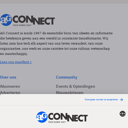
AG Connect is sinds 1967 de essentiële bron van ideeën en informatie
die betekenis geven aan een wereld in constante transformatie. Wij
laten zien hoe tech elk aspect van ons leven verandert, van onze
organisaties, ons werk en onze carrière tot onze cultuur, wetenschap
en maatschappij.
Lees ons manifest >
Over ons
Community
Abonneren
Events & Opleidingen
Adverteren
Nieuwsbrieven
Contact
Vacatures
Colofon
Whitepapers
Onze app
Privacyinstellingen