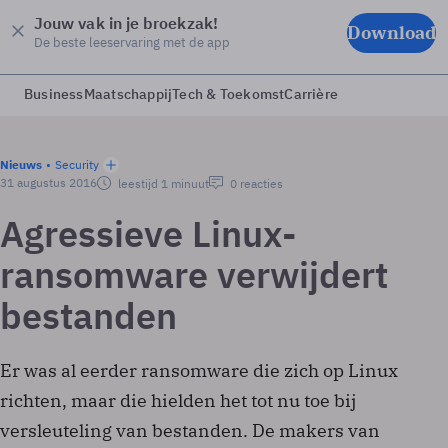
Jouw vak in je broekzak!
Download
De beste leeservaring met de app
Business
Maatschappij
Tech & Toekomst
Carrière
Nieuws
Security
31 augustus 2016
leestijd 1 minuut
0 reacties
Agressieve Linux-
ransomware verwijdert
bestanden
Er was al eerder ransomware die zich op Linux
richten, maar die hielden het tot nu toe bij
versleuteling van bestanden. De makers van