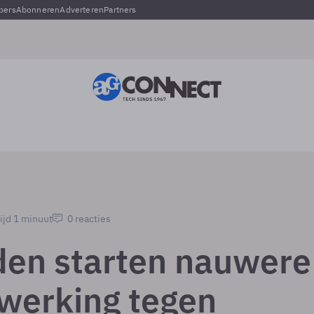
pers
Abonneren
Adverteren
Partners
ijd 1 minuut
0 reacties
den starten nauwere
erking tegen