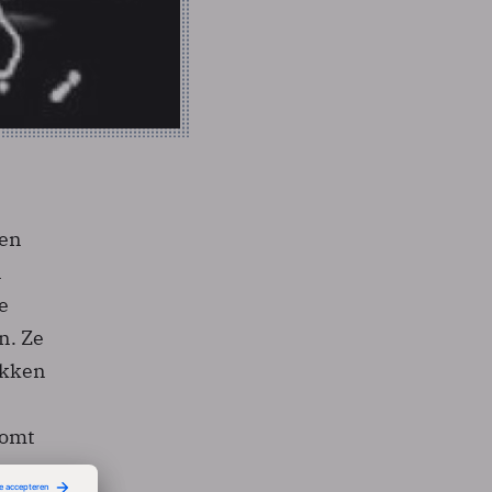
 en
n
e
n. Ze
ukken
komt