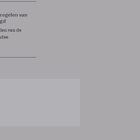
tregelen van
egd
elen van de
ndse