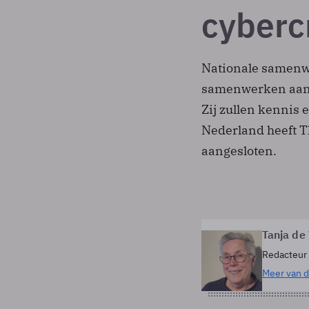
cyberc
Nationale samenw
samenwerken aan d
Zij zullen kennis 
Nederland heeft Th
aangesloten.
Tanja de
Redacteur
Meer van d