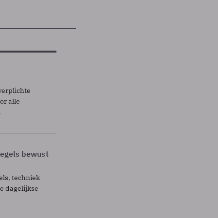
verplichte
r alle
.
 regels bewust
els, techniek
 dagelijkse