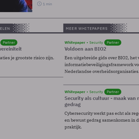
1 min
ELEN
MEER WHITEPAPERS
Partner
Whitepaper
Security
Partner
ereiniteit
Voldoen aan BIO2
ies je grootste risico zijn.
Een uitgebreide gids over BIO2, het 
informatiebeveiligingsframework voo
Nederlandse overheidsorganisaties
Whitepaper
Security
Partner
Security als cultuur - maak van
gedrag
Cybersecurity werkt pas echt als reg
en bewust gedrag samenkomen in de
praktijk.