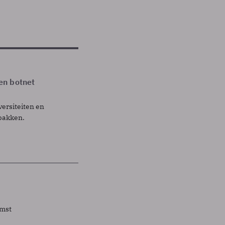
en botnet
ersiteiten en
 pakken.
omst