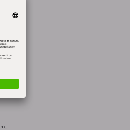
rdt
de
gevens
l nauw
dat
erking
ert
en,