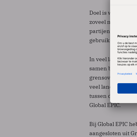
Doel is wereldwij
zoveel mogelijk 
partijen elkaars f
gebruiken. Dat mo
In veel landen we
samen bij de best
grensoverschrijden
veel landen met 
tussen die nation
Global EPIC.
Bij Global EPIC 
aangesloten uit Gr