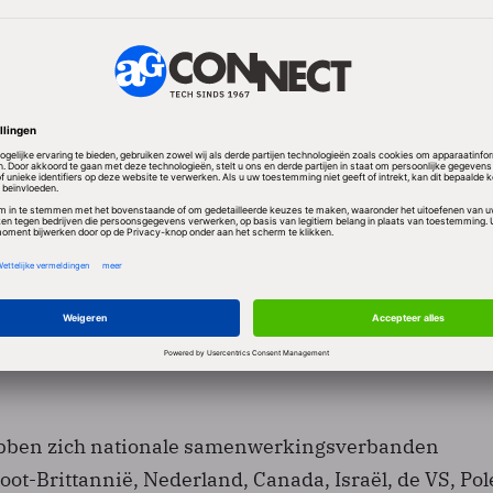
d tot een gezamenlijke aanpak te komen. Daarvoor wo
kennis en kunde gedeeld. Ook kunnen de deelnemen
aciliteiten, instrumenten, datasets en onderzoeksge
et een grotere slagkracht en snelheid opleveren.
rken overheid, bedrijfsleven en kennisinstellingen a
rijding van cybercrime. Maar gezien het
de karakter van deze soort criminaliteit en het feit 
dezelfde problemen en aanvallen kampen, is samenw
ale samenwerkingsverbanden hard nodig, zo redene
hebben zich nationale samenwerkingsverbanden
oot-Brittannië, Nederland, Canada, Israël, de VS, Pol