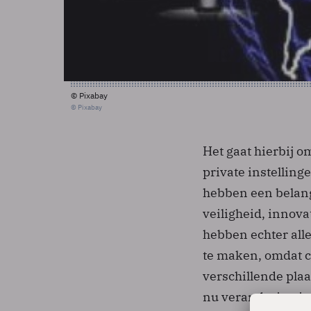
© Pixabay
© Pixabay
Het gaat hierbij 
private instelling
hebben een belangr
veiligheid, innova
hebben echter all
te maken, omdat c
verschillende pla
nu verandering in”