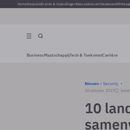
Home
Dossiers
Events & Opleidingen
Nieuwsbrieven
Vacatures
Whitepa
Business
Maatschappij
Tech & Toekomst
Carrière
Nieuws
Security
10 oktober 2017
leest
10 lan
samenw