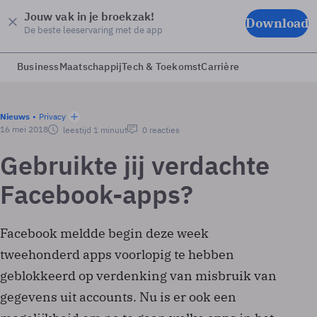
Jouw vak in je broekzak!
Download
De beste leeservaring met de app
Business
Maatschappij
Tech & Toekomst
Carrière
Nieuws
Privacy
16 mei 2018
leestijd 1 minuut
0 reacties
Gebruikte jij verdachte
Facebook-apps?
Facebook meldde begin deze week
tweehonderd apps voorlopig te hebben
geblokkeerd op verdenking van misbruik van
gegevens uit accounts. Nu is er ook een