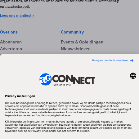
organisaties, ons werk en onze carrière tot onze cultuur, wetenschap
en maatschappij.
Lees ons manifest >
Over ons
Community
Abonneren
Events & Opleidingen
Adverteren
Nieuwsbrieven
Contact
Vacatures
Colofon
Whitepapers
Onze app
Privacyinstellingen
Volg ons
Redactionele partner