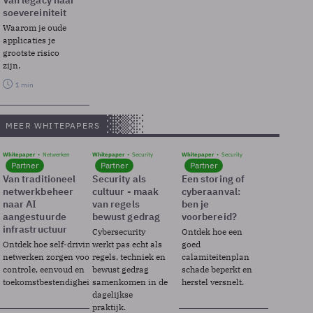
Van legacy naar
soevereiniteit
Waarom je oude
applicaties je
grootste risico
zijn.
1 min
MEER WHITEPAPERS
Whitepaper
Netwerken
Whitepaper
Security
Whitepaper
Security
Partner
Partner
Partner
Van traditioneel
Security als
Een storing of
netwerkbeheer
cultuur - maak
cyberaanval:
naar AI
van regels
ben je
aangestuurde
bewust gedrag
voorbereid?
infrastructuur
Cybersecurity
Ontdek hoe een
Ontdek hoe self-driving
werkt pas echt als
goed
netwerken zorgen voor
regels, techniek en
calamiteitenplan
controle, eenvoud en
bewust gedrag
schade beperkt en
toekomstbestendigheid.
samenkomen in de
herstel versnelt.
dagelijkse
praktijk.