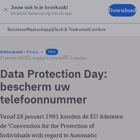
Jouw vak in je broekzak!
Download
De beste leeservaring met de app
Business
Maatschappij
Tech & Toekomst
Carrière
Achtergrond
Privacy
PRO
27 januari 2017
leestijd 2 minuten
0 reacties
Data Protection Day:
bescherm uw
telefoonnummer
Vanaf 28 januari 1981 konden de EU-lidstaten
de ‘Convention for the Protection of
Individuals with regard to Automatic