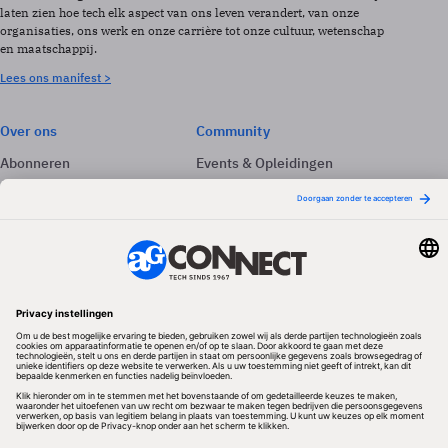
laten zien hoe tech elk aspect van ons leven verandert, van onze
organisaties, ons werk en onze carrière tot onze cultuur, wetenschap
en maatschappij.
Lees ons manifest >
Over ons
Community
Abonneren
Events & Opleidingen
Adverteren
Nieuwsbrieven
Contact
Vacatures
Colofon
Whitepapers
Onze app
Privacyinstellingen
Volg ons
Redactionele partner