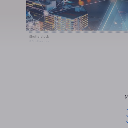
Shutterstock
© Shutterstock
M