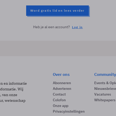
Word gratis lid en lees verder
Heb je al een account?
Log in
Over ons
Community
Abonneren
Events & Opl
ën en informatie
Adverteren
Nieuwsbriev
sformatie. Wij
Contact
Vacatures
t, van onze
Colofon
Whitepapers
uur, wetenschap
Onze app
Privacyinstellingen