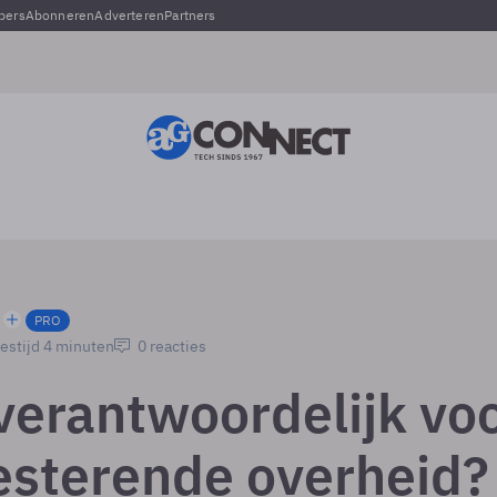
pers
Abonneren
Adverteren
Partners
PRO
estijd 4 minuten
0 reacties
 verantwoordelijk vo
esterende overheid?