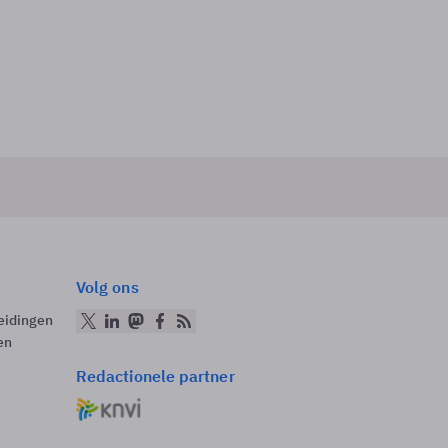
Volg ons
eidingen
en
Redactionele partner