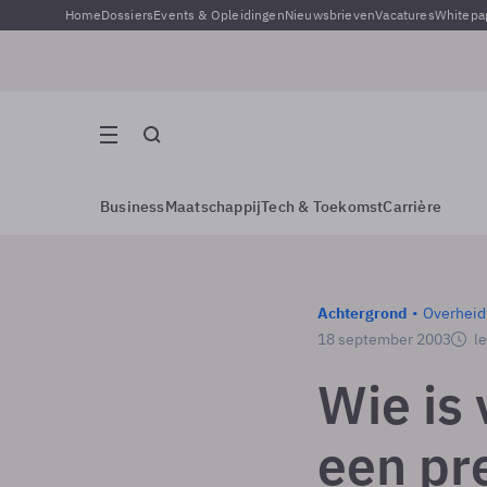
Home
Dossiers
Events & Opleidingen
Nieuwsbrieven
Vacatures
Whitepa
Business
Maatschappij
Tech & Toekomst
Carrière
Achtergrond
Overheid
18 september 2003
le
Wie is
een pr