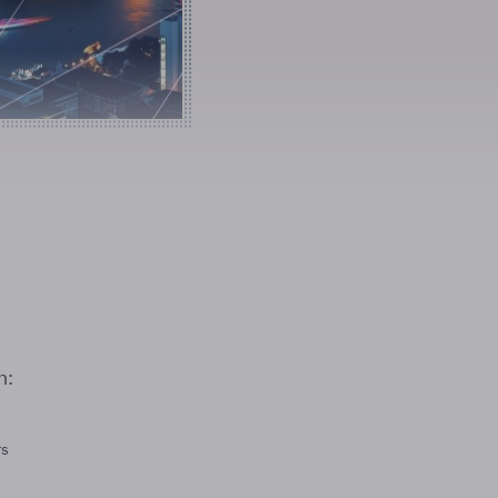
n:
rs