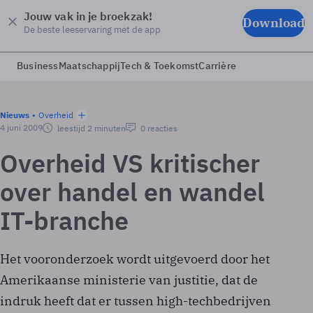
Jouw vak in je broekzak!
Download
De beste leeservaring met de app
Business
Maatschappij
Tech & Toekomst
Carrière
Nieuws
Overheid
4 juni 2009
leestijd 2 minuten
0 reacties
Overheid VS kritischer
over handel en wandel
IT-branche
Het vooronderzoek wordt uitgevoerd door het
Amerikaanse ministerie van justitie, dat de
indruk heeft dat er tussen high-techbedrijven