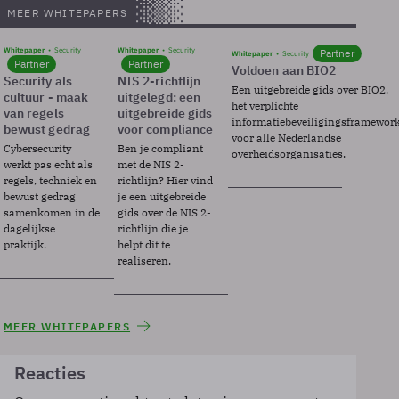
MEER WHITEPAPERS
Whitepaper
Security
Whitepaper
Security
Partner
Whitepaper
Security
Partner
Partner
Voldoen aan BIO2
Security als
NIS 2-richtlijn
Een uitgebreide gids over BIO2,
cultuur - maak
uitgelegd: een
het verplichte
van regels
uitgebreide gids
informatiebeveiligingsframewor
bewust gedrag
voor compliance
voor alle Nederlandse
Cybersecurity
Ben je compliant
overheidsorganisaties.
werkt pas echt als
met de NIS 2-
regels, techniek en
richtlijn? Hier vind
bewust gedrag
je een uitgebreide
samenkomen in de
gids over de NIS 2-
dagelijkse
richtlijn die je
praktijk.
helpt dit te
realiseren.
MEER WHITEPAPERS
Reacties