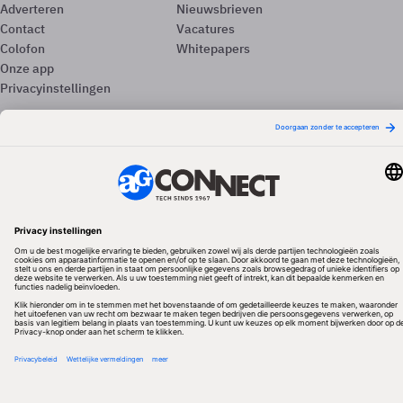
Adverteren
Nieuwsbrieven
Contact
Vacatures
Colofon
Whitepapers
Onze app
Privacyinstellingen
Volg ons
Redactionele partner
Algemene Voorwaarden & Copyrights
Privacy & Cookies