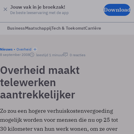
Jouw vak in je broekzak!
Download
De beste leeservaring met de app
Business
Maatschappij
Tech & Toekomst
Carrière
Nieuws
Overheid
8 september 2008
leestijd 1 minuut
0 reacties
Overheid maakt
telewerken
aantrekkelijker
Zo zou een hogere verhuiskostenvergoeding
mogelijk worden voor mensen die nu op 25 tot
30 kilometer van hun werk wonen, om ze over