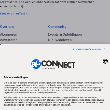
organisaties, ons werk en onze carrière tot onze cultuur, wetenschap
en maatschappij.
Lees ons manifest >
Over ons
Community
Abonneren
Events & Opleidingen
Adverteren
Nieuwsbrieven
Contact
Vacatures
Colofon
Whitepapers
Onze app
Privacyinstellingen
Volg ons
Redactionele partner