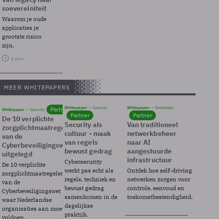
soevereiniteit
Waarom je oude
applicaties je
grootste risico
zijn.
1 min
MEER WHITEPAPERS
Whitepaper
Security
Whitepaper
Netwerken
Partner
Whitepaper
Security
Partner
Partner
De 10 verplichte
Security als
Van traditioneel
zorgplichtmaatregelen
cultuur - maak
netwerkbeheer
van de
van regels
naar AI
Cyberbeveiligingswet
bewust gedrag
aangestuurde
uitgelegd
infrastructuur
Cybersecurity
De 10 verplichte
werkt pas echt als
Ontdek hoe self-driving
zorgplichtmaatregelen
regels, techniek en
netwerken zorgen voor
van de
bewust gedrag
controle, eenvoud en
Cyberbeveiligingswet
samenkomen in de
toekomstbestendigheid.
waar Nederlandse
dagelijkse
organisaties aan moeten
praktijk.
voldoen.