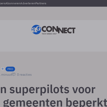
pers
Abonneren
Adverteren
Partners
PRO
1 minuut
0 reacties
n superpilots voor
 gemeenten beperkt