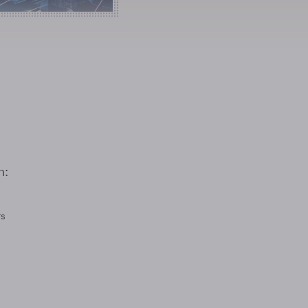
n:
rs