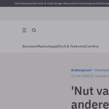
Home
Dossiers
Events & Opleidingen
Nieuwsbrieven
Vacatures
Whitepa
Business
Maatschappij
Tech & Toekomst
Carrière
Achtergrond
Overheid
13 mei 2005
leestijd 
'Nut va
andere