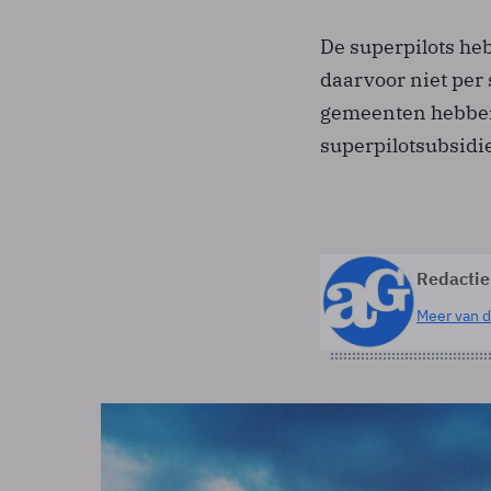
De superpilots he
daarvoor niet per 
gemeenten hebben
superpilotsubsidi
Redactie
Meer van d