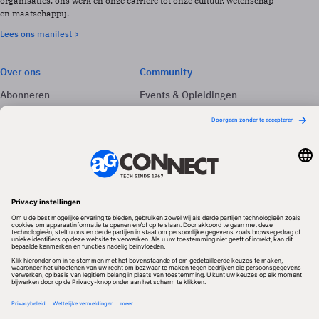
organisaties, ons werk en onze carrière tot onze cultuur, wetenschap
en maatschappij.
Lees ons manifest >
Over ons
Community
Abonneren
Events & Opleidingen
Adverteren
Nieuwsbrieven
Contact
Vacatures
Colofon
Whitepapers
Onze app
Privacyinstellingen
Volg ons
Redactionele partner