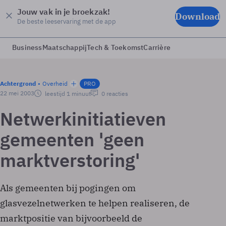
Jouw vak in je broekzak!
Download
De beste leeservaring met de app
Business
Maatschappij
Tech & Toekomst
Carrière
Achtergrond
Overheid
PRO
22 mei 2003
leestijd 1 minuut
0 reacties
Netwerkinitiatieven
gemeenten 'geen
marktverstoring'
Als gemeenten bij pogingen om
glasvezelnetwerken te helpen realiseren, de
marktpositie van bijvoorbeeld de