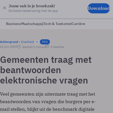
Jouw vak in je broekzak!
Download
De beste leeservaring met de app
Business
Maatschappij
Tech & Toekomst
Carrière
Achtergrond
Overheid
PRO
12 juni 2007
leestijd 1 minuut
0 reacties
Gemeenten traag met
beantwoorden
elektronische vragen
Veel gemeenten zijn uitermate traag met het
beantwoorden van vragen die burgers per e-
mail stellen, blijkt uit de benchmark digitale