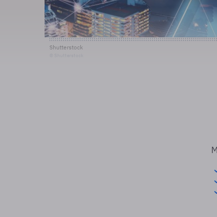
Shutterstock
© Shutterstock
M