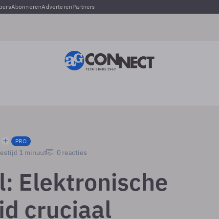
pers
Abonneren
Adverteren
Partners
PRO
estijd 1 minuut
0 reacties
l: Elektronische
id cruciaal