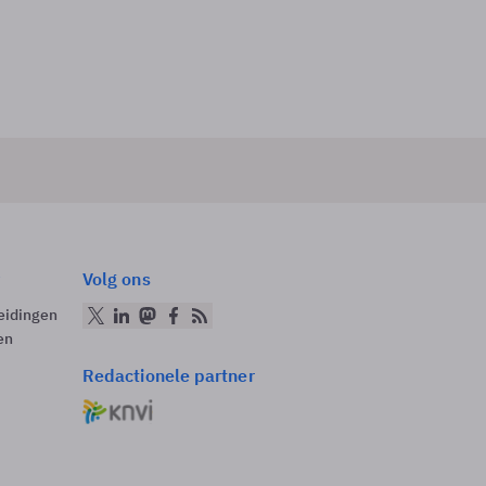
Volg ons
eidingen
en
Redactionele partner