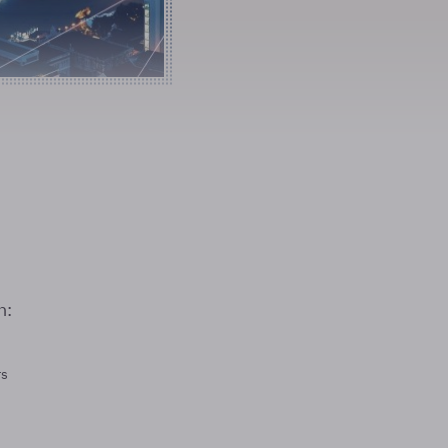
n:
rs