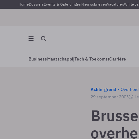
Home
Dossiers
Events & Opleidingen
Nieuwsbrieven
Vacatures
Whitepa
Business
Maatschappij
Tech & Toekomst
Carrière
Achtergrond
Overheid
29 september 2003
le
Brusse
overhe