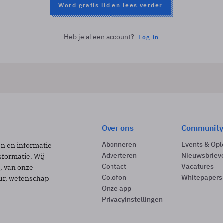
Word gratis lid en lees verder
Heb je al een account?
Log in
Over ons
Community
Abonneren
Events & Opl
ën en informatie
Adverteren
Nieuwsbriev
sformatie. Wij
Contact
Vacatures
t, van onze
Colofon
Whitepapers
uur, wetenschap
Onze app
Privacyinstellingen