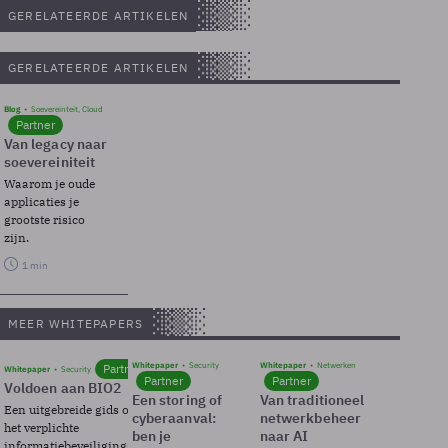
GERELATEERDE ARTIKELEN
GERELATEERDE ARTIKELEN
Blog
Soevereinteit, Cloud
Partner
Van legacy naar
soevereiniteit
Waarom je oude
applicaties je
grootste risico
zijn.
1 min
MEER WHITEPAPERS
Whitepaper
Security
Whitepaper
Netwerken
Partner
Whitepaper
Security
Partner
Partner
Voldoen aan BIO2
Een storing of
Van traditioneel
Een uitgebreide gids over BIO2,
cyberaanval:
netwerkbeheer
het verplichte
ben je
naar AI
informatiebeveiligingsframework