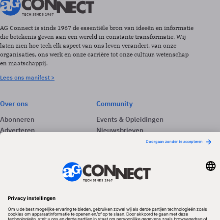
AG Connect is sinds 1967 de essentiële bron van ideeën en informatie
die betekenis geven aan een wereld in constante transformatie. Wij
laten zien hoe tech elk aspect van ons leven verandert, van onze
organisaties, ons werk en onze carrière tot onze cultuur, wetenschap
en maatschappij.
Lees ons manifest >
Over ons
Community
Abonneren
Events & Opleidingen
Adverteren
Nieuwsbrieven
Contact
Vacatures
Colofon
Whitepapers
Onze app
Privacyinstellingen
Volg ons