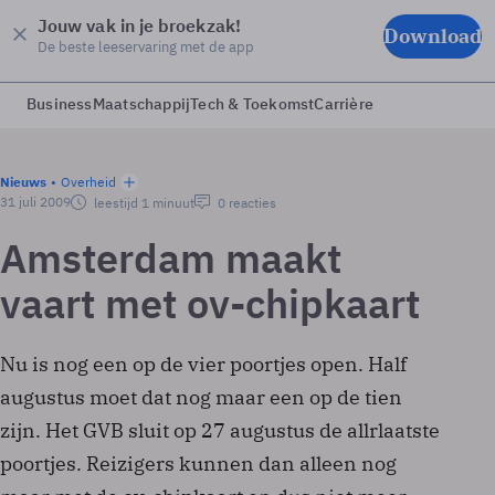
Jouw vak in je broekzak!
Download
De beste leeservaring met de app
Business
Maatschappij
Tech & Toekomst
Carrière
Nieuws
Overheid
31 juli 2009
leestijd 1 minuut
0 reacties
Amsterdam maakt
vaart met ov-chipkaart
Nu is nog een op de vier poortjes open. Half
augustus moet dat nog maar een op de tien
zijn. Het GVB sluit op 27 augustus de allrlaatste
poortjes. Reizigers kunnen dan alleen nog