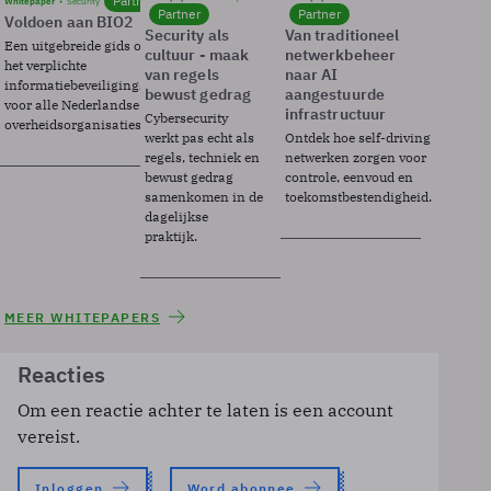
Partner
Whitepaper
Security
Partner
Partner
Voldoen aan BIO2
Security als
Van traditioneel
Een uitgebreide gids over BIO2,
cultuur - maak
netwerkbeheer
het verplichte
van regels
naar AI
informatiebeveiligingsframework
bewust gedrag
aangestuurde
voor alle Nederlandse
infrastructuur
Cybersecurity
overheidsorganisaties.
werkt pas echt als
Ontdek hoe self-driving
regels, techniek en
netwerken zorgen voor
bewust gedrag
controle, eenvoud en
samenkomen in de
toekomstbestendigheid.
dagelijkse
praktijk.
MEER WHITEPAPERS
Reacties
Om een reactie achter te laten is een account
vereist.
Inloggen
Word abonnee