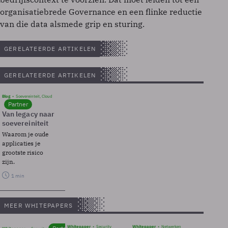
organisatiebrede Governance en een flinke reductie
van die data alsmede grip en sturing.
GERELATEERDE ARTIKELEN
GERELATEERDE ARTIKELEN
Blog
Soevereinteit, Cloud
Partner
Van legacy naar
soevereiniteit
Waarom je oude
applicaties je
grootste risico
zijn.
1 min
MEER WHITEPAPERS
Whitepaper
Security
Whitepaper
Netwerken