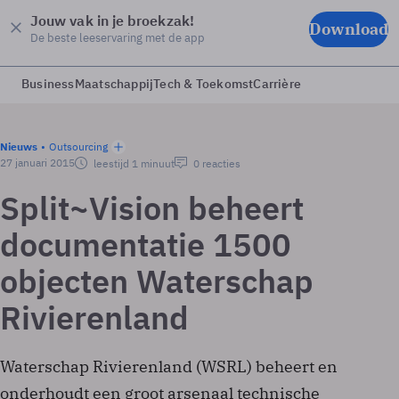
Jouw vak in je broekzak!
Download
De beste leeservaring met de app
Business
Maatschappij
Tech & Toekomst
Carrière
Nieuws
Outsourcing
27 januari 2015
leestijd 1 minuut
0 reacties
Split~Vision beheert
documentatie 1500
objecten Waterschap
Rivierenland
Waterschap Rivierenland (WSRL) beheert en
onderhoudt een groot arsenaal technische