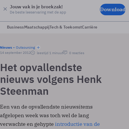
Jouw vak in je broekzak!
Download
De beste leeservaring met de app
Business
Maatschappij
Tech & Toekomst
Carrière
Nieuws
Outsourcing
14 september 2012
leestijd 1 minuut
0 reacties
Het opvallendste
nieuws volgens Henk
Steenman
Een van de opvallendste nieuwsitems
afgelopen week was toch wel de lang
verwachte en gehypte
introductie van de