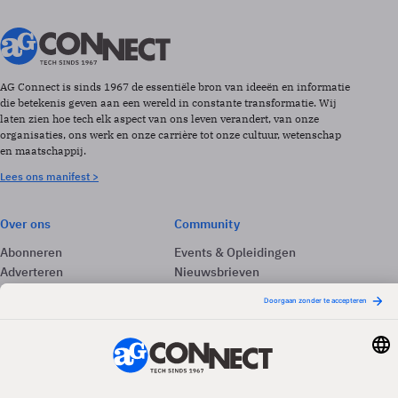
AG Connect is sinds 1967 de essentiële bron van ideeën en informatie
die betekenis geven aan een wereld in constante transformatie. Wij
laten zien hoe tech elk aspect van ons leven verandert, van onze
organisaties, ons werk en onze carrière tot onze cultuur, wetenschap
en maatschappij.
Lees ons manifest >
Over ons
Community
Abonneren
Events & Opleidingen
Adverteren
Nieuwsbrieven
Contact
Vacatures
Colofon
Whitepapers
Onze app
Privacyinstellingen
Volg ons