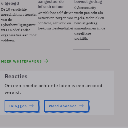
aangestuurde
bewust gedrag
uitgelegd
infrastructuur
Cybersecurity
De 10 verplichte
Ontdek hoe self-driving
werkt pas echt als
zorgplichtmaatregelen
netwerken zorgen voor
regels, techniek en
van de
controle, eenvoud en
bewust gedrag
Cyberbeveiligingswet
toekomstbestendigheid.
samenkomen in de
waar Nederlandse
dagelijkse
organisaties aan moeten
praktijk.
voldoen.
MEER WHITEPAPERS
Reacties
Om een reactie achter te laten is een account
vereist.
Inloggen
Word abonnee