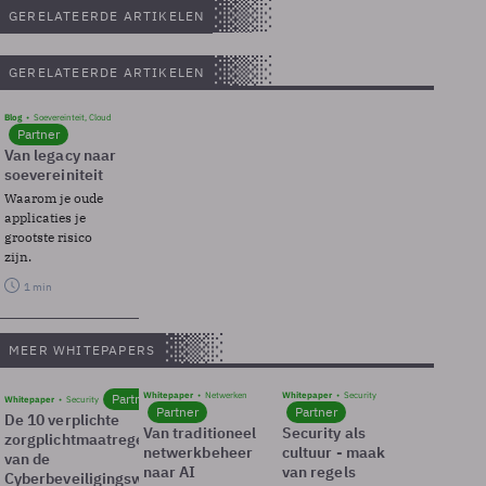
GERELATEERDE ARTIKELEN
GERELATEERDE ARTIKELEN
Blog
Soevereinteit, Cloud
Partner
Van legacy naar
soevereiniteit
Waarom je oude
applicaties je
grootste risico
zijn.
1 min
MEER WHITEPAPERS
Whitepaper
Netwerken
Whitepaper
Security
Partner
Whitepaper
Security
Partner
Partner
De 10 verplichte
Van traditioneel
Security als
zorgplichtmaatregelen
netwerkbeheer
cultuur - maak
van de
naar AI
van regels
Cyberbeveiligingswet