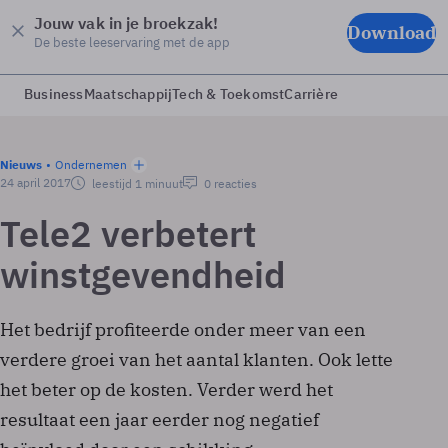
Jouw vak in je broekzak!
Download
De beste leeservaring met de app
Business
Maatschappij
Tech & Toekomst
Carrière
Nieuws
Ondernemen
24 april 2017
leestijd 1 minuut
0 reacties
Tele2 verbetert
winstgevendheid
Het bedrijf profiteerde onder meer van een
verdere groei van het aantal klanten. Ook lette
het beter op de kosten. Verder werd het
resultaat een jaar eerder nog negatief