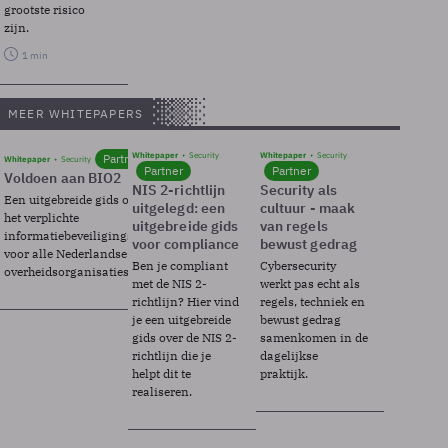
grootste risico
zijn.
1 min
MEER WHITEPAPERS
Whitepaper
Security
Whitepaper
Security
Partner
Whitepaper
Security
Partner
Partner
Voldoen aan BIO2
NIS 2-richtlijn
Security als
Een uitgebreide gids over BIO2,
uitgelegd: een
cultuur - maak
het verplichte
uitgebreide gids
van regels
informatiebeveiligingsframework
voor compliance
bewust gedrag
voor alle Nederlandse
Ben je compliant
Cybersecurity
overheidsorganisaties.
met de NIS 2-
werkt pas echt als
richtlijn? Hier vind
regels, techniek en
je een uitgebreide
bewust gedrag
gids over de NIS 2-
samenkomen in de
richtlijn die je
dagelijkse
helpt dit te
praktijk.
realiseren.