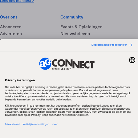
Lees ons manifest >
Over ons
Community
Abonneren
Events & Opleidingen
Adverteren
Nieuwsbrieven
Contact
Vacatures
Colofon
Whitepapers
Onze app
Privacyinstellingen
Volg ons
Redactionele partner
Algemene Voorwaarden & Copyrights
Privacy & Cookies