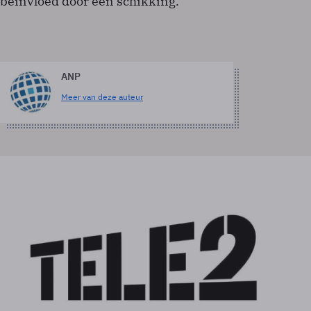
beïnvloed door een schikking.
ANP
Meer van deze auteur