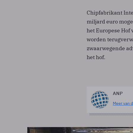
Chipfabrikant Int
miljard euro mogel
het Europese Hof 
worden terugverwe
zwaarwegende adv
het hof.
ANP
Meer van d