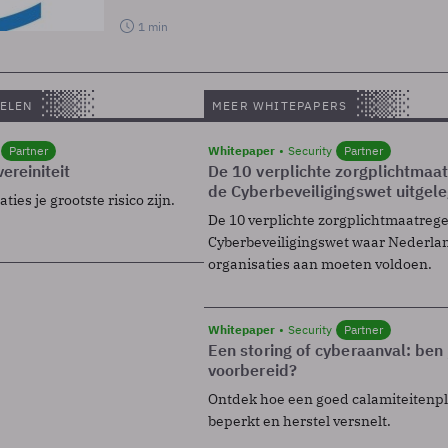
1 min
ELEN
MEER WHITEPAPERS
Partner
Whitepaper
Security
Partner
ereiniteit
De 10 verplichte zorgplichtmaa
de Cyberbeveiligingswet uitgel
ies je grootste risico zijn.
De 10 verplichte zorgplichtmaatreg
Cyberbeveiligingswet waar Nederla
organisaties aan moeten voldoen.
Whitepaper
Security
Partner
Een storing of cyberaanval: ben 
voorbereid?
Ontdek hoe een goed calamiteitenp
beperkt en herstel versnelt.