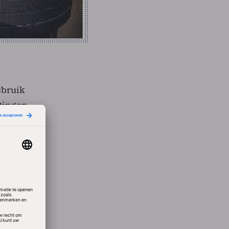
sbruik
rtingen
ootste
o die
j
Ook is
et het