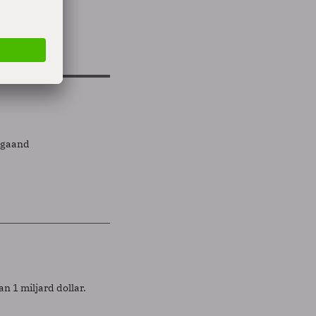
epgaand
n 1 miljard dollar.