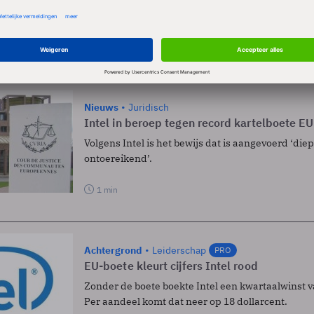
ocaat-generaal.
ELEN
Nieuws
Juridisch
Intel in beroep tegen record kartelboete EU
Volgens Intel is het bewijs dat is aangevoerd ‘di
ontoereikend’.
1 min
Achtergrond
Leiderschap
PRO
EU-boete kleurt cijfers Intel rood
Zonder de boete boekte Intel een kwartaalwinst va
Per aandeel komt dat neer op 18 dollarcent.