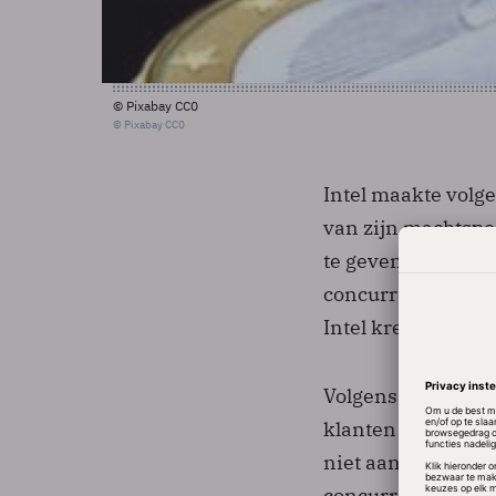
© Pixabay CC0
© Pixabay CC0
Intel maakte vol
van zijn machtspo
te geven aan comp
concurrent AMD ui
Intel kreeg was de
Volgens de advoca
klanten aangaven 
niet aannemelijk 
concurrentie. Het