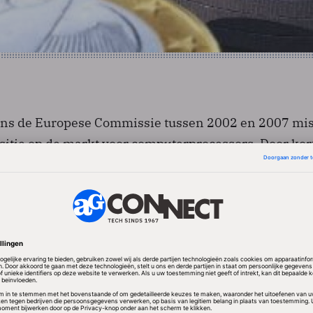
gens de Europese Commissie tussen 2002 en 2007 mi
sitie op de markt voor computerprocessors. Door ko
uterfabrikanten zou Intel geprobeerd hebben zijn gr
t de markt te drukken. De boete van 1,06 miljard eur
stijds een record.
at-generaal waren de exclusiviteitskortingen, waarbi
geen zaken te doen met AMD, niet per se verboden. 
gemaakt dat die kortingen schadelijk waren voor de
 hof laat binnen zes maanden weten of het meegaat m