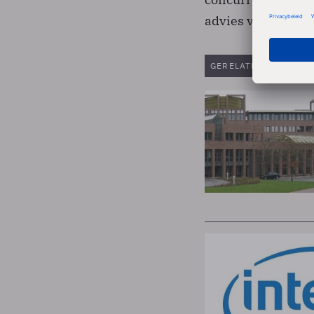
advies van de adv
GERELATEERDE ARTIK