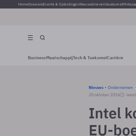
Home
Dossiers
Events & Opleidingen
Nieuwsbrieven
Vacatures
Whitepa
Business
Maatschappij
Tech & Toekomst
Carrière
Nieuws
Ondernemen
20 oktober 2016
leest
Intel 
EU-boe