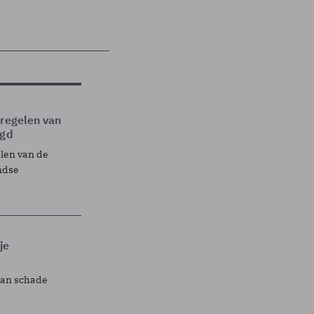
tregelen van
egd
elen van de
ndse
je
lan schade