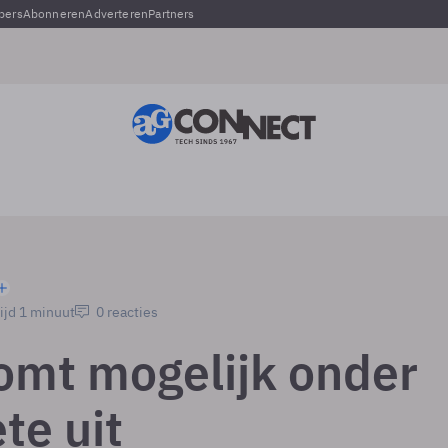
pers
Abonneren
Adverteren
Partners
ijd 1 minuut
0 reacties
komt mogelijk onder
te uit