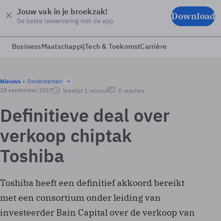
Jouw vak in je broekzak!
Download
De beste leeservaring met de app
Business
Maatschappij
Tech & Toekomst
Carrière
Nieuws
Ondernemen
28 september 2017
leestijd 1 minuut
0 reacties
Definitieve deal over
verkoop chiptak
Toshiba
Toshiba heeft een definitief akkoord bereikt
met een consortium onder leiding van
investeerder Bain Capital over de verkoop van