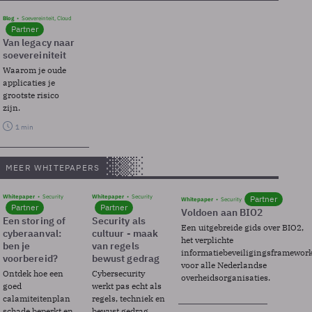
Blog
Soevereinteit, Cloud
Partner
Van legacy naar
soevereiniteit
Waarom je oude
applicaties je
grootste risico
zijn.
1 min
MEER WHITEPAPERS
Whitepaper
Security
Whitepaper
Security
Partner
Whitepaper
Security
Partner
Partner
Voldoen aan BIO2
Een storing of
Security als
Een uitgebreide gids over BIO2,
cyberaanval:
cultuur - maak
het verplichte
ben je
van regels
informatiebeveiligingsframewor
voorbereid?
bewust gedrag
voor alle Nederlandse
Ontdek hoe een
Cybersecurity
overheidsorganisaties.
goed
werkt pas echt als
calamiteitenplan
regels, techniek en
schade beperkt en
bewust gedrag