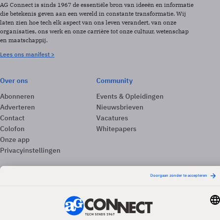
AG Connect is sinds 1967 de essentiële bron van ideeën en informatie
die betekenis geven aan een wereld in constante transformatie. Wij
laten zien hoe tech elk aspect van ons leven verandert, van onze
organisaties, ons werk en onze carrière tot onze cultuur, wetenschap
en maatschappij.
Lees ons manifest >
Over ons
Community
Abonneren
Events & Opleidingen
Adverteren
Nieuwsbrieven
Contact
Vacatures
Colofon
Whitepapers
Onze app
Privacyinstellingen
Volg ons
Redactionele partner