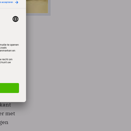
 lager
ij de
et
n
ikant
er met
igen