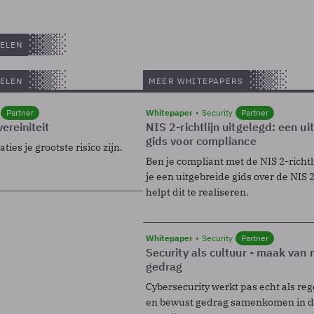
ELEN
ELEN
MEER WHITEPAPERS
Partner
Whitepaper
Security
Partner
ereiniteit
NIS 2-richtlijn uitgelegd: een u
gids voor compliance
ies je grootste risico zijn.
Ben je compliant met de NIS 2-richtl
je een uitgebreide gids over de NIS 2-
helpt dit te realiseren.
Whitepaper
Security
Partner
Security als cultuur - maak van
gedrag
Cybersecurity werkt pas echt als reg
en bewust gedrag samenkomen in de