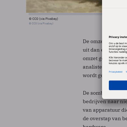
© CC0 (via Pixabay)
© CC0 (via Pixabay)
De omzet komt in h
uit dan een jaar e
omzet gelijk blijft
analisten gemidde
wordt gemiddeld g
De sombere verwa
bedrijven naar ni
van apparatuur die
de overstap van be
hardware.