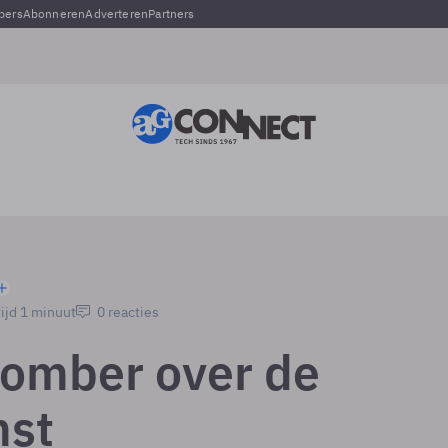
pers
Abonneren
Adverteren
Partners
ijd 1 minuut
0 reacties
somber over de
mst