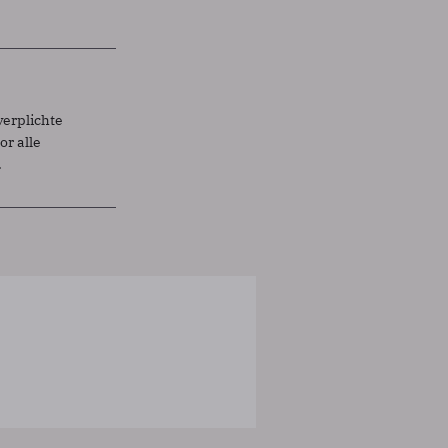
verplichte
r alle
.