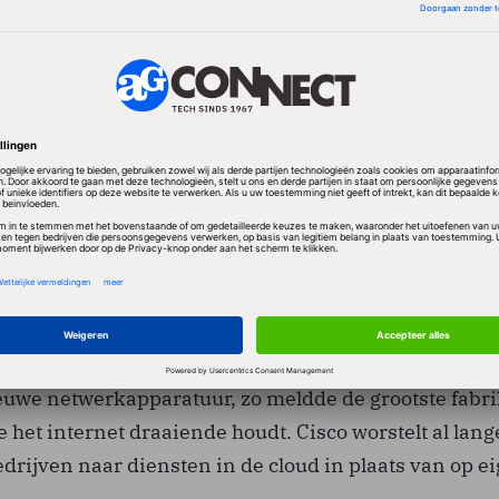
et derde kwartaal in het slechtste scenario 2 procent
erder. In het beste geval schetst Cisco een beeld waarb
. De winst per aandeel wordt 0,57 tot 0,59 dollar, waar
ld uitgingen van 0,58 dollar per aandeel. Van de omz
erekend op een daling van 1 procent.
chtingen hebben te maken met een matige vraag va
euwe netwerkapparatuur, zo meldde de grootste fabr
 het internet draaiende houdt. Cisco worstelt al lang
drijven naar diensten in de cloud in plaats van op e