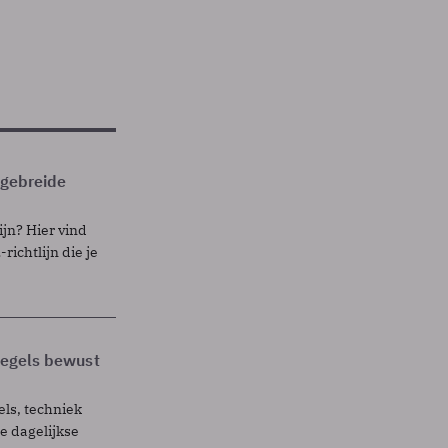
itgebreide
ijn? Hier vind
richtlijn die je
 regels bewust
els, techniek
 dagelijkse