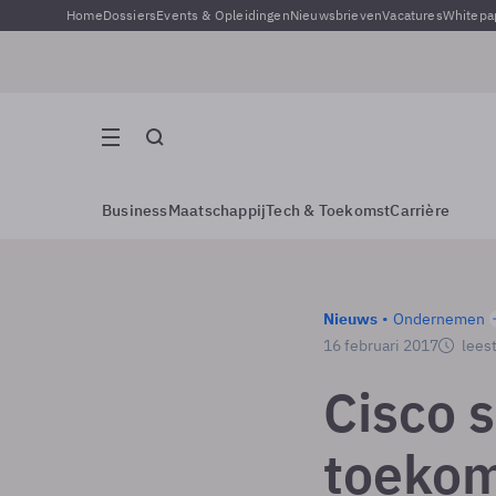
Home
Dossiers
Events & Opleidingen
Nieuwsbrieven
Vacatures
Whitepa
Business
Maatschappij
Tech & Toekomst
Carrière
Nieuws
Ondernemen
16 februari 2017
leest
Cisco 
toeko