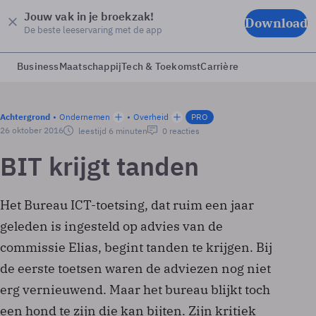
Jouw vak in je broekzak!
Download
De beste leeservaring met de app
Business
Maatschappij
Tech & Toekomst
Carrière
Achtergrond
Ondernemen
Overheid
PRO
26 oktober 2016
leestijd 6 minuten
0 reacties
BIT krijgt tanden
Het Bureau ICT-toetsing, dat ruim een jaar
geleden is ingesteld op advies van de
commissie Elias, begint tanden te krijgen. Bij
de eerste toetsen waren de adviezen nog niet
erg vernieuwend. Maar het bureau blijkt toch
een hond te zijn die kan bijten. Zijn kritiek