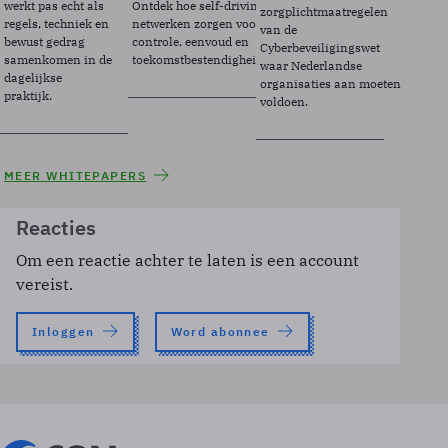
werkt pas echt als
Ontdek hoe self-driving
zorgplichtmaatregelen
regels, techniek en
netwerken zorgen voor
van de
bewust gedrag
controle, eenvoud en
Cyberbeveiligingswet
samenkomen in de
toekomstbestendigheid.
waar Nederlandse
dagelijkse
organisaties aan moeten
praktijk.
voldoen.
MEER WHITEPAPERS
Reacties
Om een reactie achter te laten is een account
vereist.
Inloggen
Word abonnee