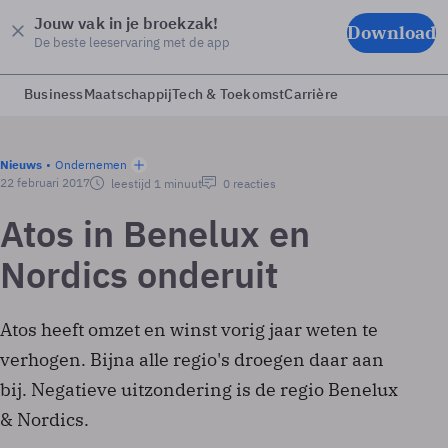
Jouw vak in je broekzak!
Download
De beste leeservaring met de app
Business
Maatschappij
Tech & Toekomst
Carrière
Nieuws
Ondernemen
22 februari 2017
leestijd 1 minuut
0 reacties
Atos in Benelux en
Nordics onderuit
Atos heeft omzet en winst vorig jaar weten te
verhogen. Bijna alle regio's droegen daar aan
bij. Negatieve uitzondering is de regio Benelux
& Nordics.