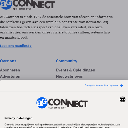
AG Connect is sinds 1967 de essentiële bron van ideeën en informatie
die betekenis geven aan een wereld in constante transformatie. Wij
laten zien hoe tech elk aspect van ons leven verandert, van onze
organisaties, ons werk en onze carrière tot onze cultuur, wetenschap
en maatschappij.
Lees ons manifest >
Over ons
Community
Abonneren
Events & Opleidingen
Adverteren
Nieuwsbrieven
Contact
Vacatures
Colofon
Whitepapers
Onze app
Privacyinstellingen
Volg ons