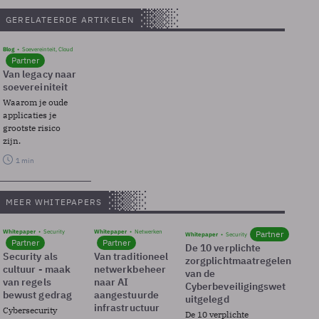
GERELATEERDE ARTIKELEN
Blog
Soevereinteit, Cloud
Partner
Van legacy naar
soevereiniteit
Waarom je oude
applicaties je
grootste risico
zijn.
1 min
MEER WHITEPAPERS
Whitepaper
Security
Whitepaper
Netwerken
Partner
Whitepaper
Security
Partner
Partner
De 10 verplichte
Security als
Van traditioneel
zorgplichtmaatregelen
cultuur - maak
netwerkbeheer
van de
van regels
naar AI
Cyberbeveiligingswet
bewust gedrag
aangestuurde
uitgelegd
infrastructuur
Cybersecurity
De 10 verplichte