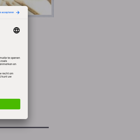
 te
gen de
el.
akte