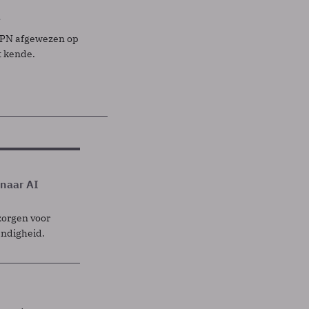
e
 KPN afgewezen op
t kende.
 naar AI
zorgen voor
endigheid.