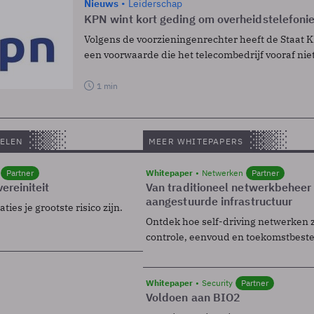
Nieuws
Leiderschap
KPN wint kort geding om overheidstelefoni
Volgens de voorzieningenrechter heeft de Staat
een voorwaarde die het telecombedrijf vooraf nie
1 min
ELEN
MEER WHITEPAPERS
Partner
Whitepaper
Netwerken
Partner
ereiniteit
Van traditioneel netwerkbeheer
aangestuurde infrastructuur
ies je grootste risico zijn.
Ontdek hoe self-driving netwerken 
controle, eenvoud en toekomstbest
Whitepaper
Security
Partner
Voldoen aan BIO2