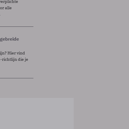
verplichte
r alle
.
itgebreide
ijn? Hier vind
richtlijn die je