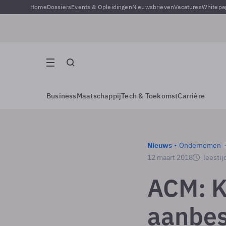
Home
Dossiers
Events & Opleidingen
Nieuwsbrieven
Vacatures
Whitepa
Business
Maatschappij
Tech & Toekomst
Carrière
Nieuws
Ondernemen
12 maart 2018
leestij
ACM: K
aanbes