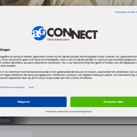
ezichthouder in 2016 KPN te onderzoeken.
mbedrijf had KPN bij de aanbesteding opzettelijk een
d om de concurrentie de pas af te snijden. Dit zou te
. In maart vorig jaar veegde ACM de aanklacht van taf
et vinden in het oordeel van de toezichthouder en ma
ELEN