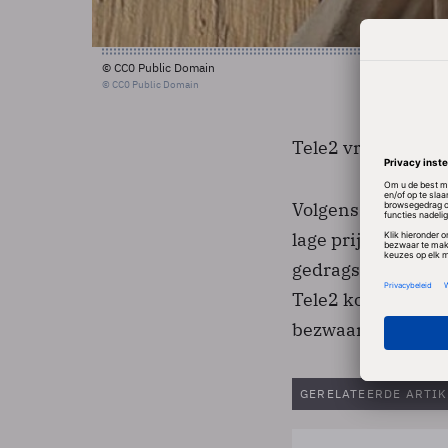
© CC0 Public Domain
© CC0 Public Domain
Tele2 vroeg de to
Volgens het teleco
lage prijs gereken
gedragsregels zijn
Tele2 kon zich ni
bezwaar.
GERELATEERDE ARTIK