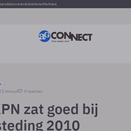
pers
Abonneren
Adverteren
Partners
d 1 minuut
0 reacties
PN zat goed bij
teding 2010