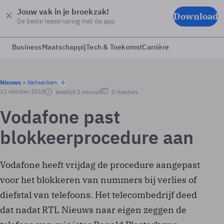
Jouw vak in je broekzak!
Download
De beste leeservaring met de app
Business
Maatschappij
Tech & Toekomst
Carrière
Nieuws
Netwerken
11 oktober 2013
leestijd 1 minuut
0 reacties
Vodafone past
blokkeerprocedure aan
Vodafone heeft vrijdag de procedure aangepast
voor het blokkeren van nummers bij verlies of
diefstal van telefoons. Het telecombedrijf deed
dat nadat RTL Nieuws naar eigen zeggen de