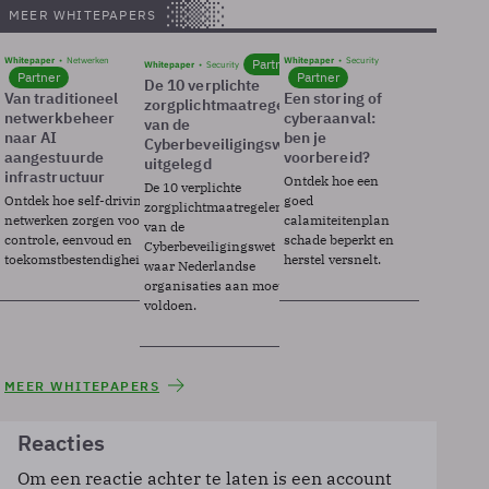
MEER WHITEPAPERS
Whitepaper
Netwerken
Whitepaper
Security
Partner
Whitepaper
Security
Partner
Partner
De 10 verplichte
Van traditioneel
Een storing of
zorgplichtmaatregelen
netwerkbeheer
cyberaanval:
van de
naar AI
ben je
Cyberbeveiligingswet
aangestuurde
voorbereid?
uitgelegd
infrastructuur
Ontdek hoe een
De 10 verplichte
Ontdek hoe self-driving
goed
zorgplichtmaatregelen
netwerken zorgen voor
calamiteitenplan
van de
controle, eenvoud en
schade beperkt en
Cyberbeveiligingswet
toekomstbestendigheid.
herstel versnelt.
waar Nederlandse
organisaties aan moeten
voldoen.
MEER WHITEPAPERS
Reacties
Om een reactie achter te laten is een account