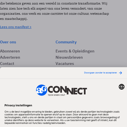
die betekenis geven aan een wereld in constante transformatie. Wij
laten zien hoe tech elk aspect van ons leven verandert, van onze
organisaties, ons werk en onze carrière tot onze cultuur, wetenschap
en maatschappij.
Lees ons manifest >
Over ons
Community
Abonneren
Events & Opleidingen
Adverteren
Nieuwsbrieven
Contact
Vacatures
Colofon
Whitepapers
Onze app
Privacyinstellingen
Volg ons
Redactionele partner