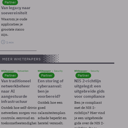
Partner
Van legacy naar
soevereiniteit
Waarom je oude
applicaties je
grootste risico
zijn.
1 min
MEER WHITEPAPERS
Whitepaper
Netwerken
Whitepaper
Security
Whitepaper
Security
Partner
Partner
Partner
Van traditioneel
Een storing of
NIS 2-richtlijn
netwerkbeheer
cyberaanval:
uitgelegd: een
naar AI
ben je
uitgebreide gids
aangestuurde
voorbereid?
voor compliance
infrastructuur
Ontdek hoe een
Ben je compliant
Ontdek hoe self-driving
goed
met de NIS 2-
netwerken zorgen voor
calamiteitenplan
richtlijn? Hier vind
controle, eenvoud en
schade beperkt en
je een uitgebreide
toekomstbestendigheid.
herstel versnelt.
gids over de NIS 2-