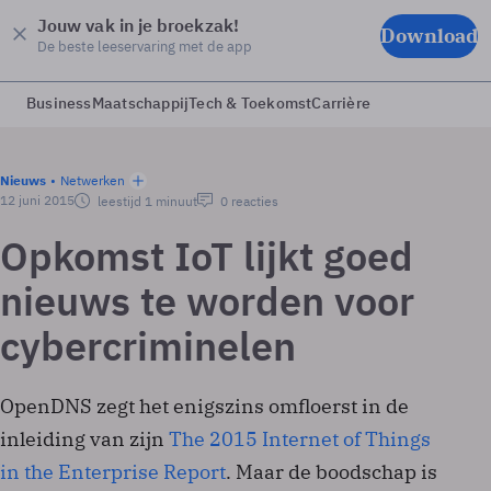
Jouw vak in je broekzak!
Download
De beste leeservaring met de app
Business
Maatschappij
Tech & Toekomst
Carrière
Nieuws
Netwerken
12 juni 2015
leestijd 1 minuut
0 reacties
Opkomst IoT lijkt goed
nieuws te worden voor
cybercriminelen
OpenDNS zegt het enigszins omfloerst in de
inleiding van zijn
The 2015 Internet of Things
in the Enterprise Report
. Maar de boodschap is