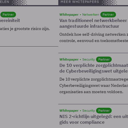
ELEN
MEER WHITEPAPERS
Partner
Whitepaper
Netwerken
Partner
ereiniteit
Van traditioneel netwerkbeheer
aangestuurde infrastructuur
ies je grootste risico zijn.
Ontdek hoe self-driving netwerken 
controle, eenvoud en toekomstbest
Whitepaper
Security
Partner
De 10 verplichte zorgplichtmaa
de Cyberbeveiligingswet uitgel
De 10 verplichte zorgplichtmaatreg
Cyberbeveiligingswet waar Nederla
organisaties aan moeten voldoen.
Whitepaper
Security
Partner
NIS 2-richtlijn uitgelegd: een u
gids voor compliance