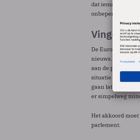
dat iemand die ee
onbeperkt in eige
Vinger aan
De Europese koep
nieuws. EU-parleme
aan de pols houden
situatie ontstaat 
gaan laten betal
er simpelweg min
Het akkoord moet 
parlement.