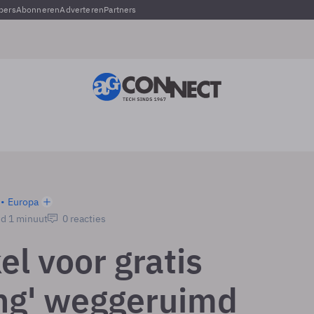
pers
Abonneren
Adverteren
Partners
Europa
jd 1 minuut
0 reacties
l voor gratis
ng' weggeruimd