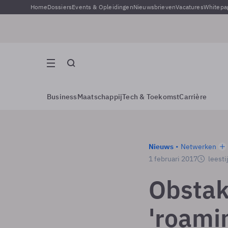
Home
Dossiers
Events & Opleidingen
Nieuwsbrieven
Vacatures
Whitepa
Business
Maatschappij
Tech & Toekomst
Carrière
Nieuws
Netwerken
1 februari 2017
leesti
Obstake
'roami