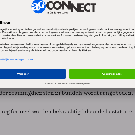
n goedkope bundel in bijvoorbeeld Letland koopt die 
n land mag gebruiken.
 de pols
el van consumentenorganisaties BEUC sprak van go
ntariër Esther de Lange is positief, maar blijft een
. "Wat we te allen tijde moeten voorkomen is dat er 
dat telecombedrijven bijvoorbeeld de thuisblijvers me
en om misgelopen roaminginkomsten te compenseren 
der roamingdiensten in bundels wordt aangeboden."
nog formeel worden bekrachtigd door de lidstaten en