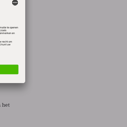
niet
ed
 vinger
een
er
of dat
 het