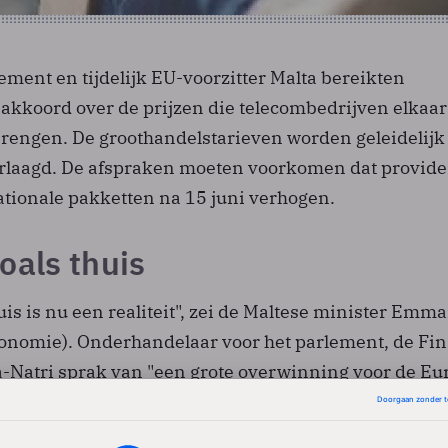
ment en tijdelijk EU-voorzitter Malta bereikten
akkoord over de prijzen die telecombedrijven elkaar
engen. De groothandelstarieven worden geleidelijk
erlaagd. De afspraken moeten voorkomen dat provide
ationale pakketten na 15 juni verhogen.
oals thuis
is is nu een realiteit", zei de Maltese minister Emm
Economie). Onderhandelaar voor het parlement, de Fi
Natri sprak van "een grote overwinning voor de Eu
telt dat met het akkoord telecombedrijven hun kosten
goed kunnen blijven concurreren. Een beperking i