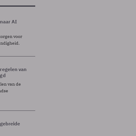
 naar AI
zorgen voor
endigheid.
tregelen van
egd
elen van de
ndse
itgebreide