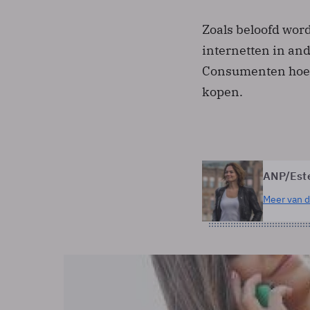
Zoals beloofd wor
internetten in and
Consumenten hoev
kopen.
ANP/Est
Meer van d