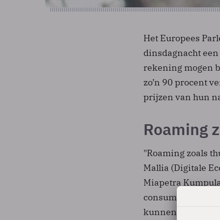
Het Europees Parle
dinsdagnacht een 
rekening mogen br
zo’n 90 procent v
prijzen van hun n
Roaming z
"Roaming zoals thu
Mallia (Digitale 
Miapetra Kumpula-
consument". Zij s
kunnen dekken én 