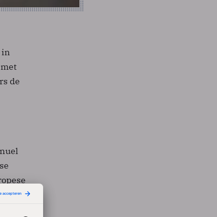
 in
 met
rs de
anuel
nse
ropese
s wel