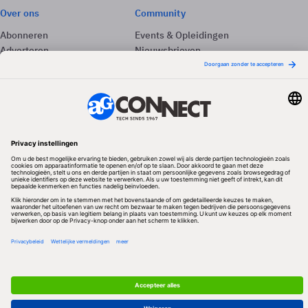
Over ons
Community
Abonneren
Events & Opleidingen
Adverteren
Nieuwsbrieven
Contact
Vacatures
Colofon
Whitepapers
Onze app
Privacyinstellingen
Volg ons
Redactionele partner
Algemene Voorwaarden & Copyrights
Privacy & Cookies