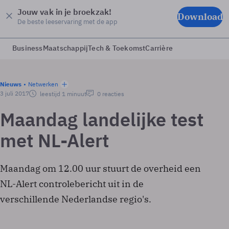
Jouw vak in je broekzak!
Download
De beste leeservaring met de app
Business
Maatschappij
Tech & Toekomst
Carrière
Nieuws
Netwerken
3 juli 2017
leestijd 1 minuut
0 reacties
Maandag landelijke test
met NL-Alert
Maandag om 12.00 uur stuurt de overheid een
NL-Alert controlebericht uit in de
verschillende Nederlandse regio's.