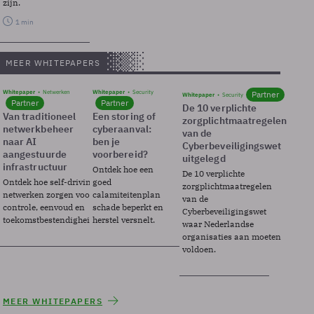
zijn.
1 min
MEER WHITEPAPERS
Whitepaper
Netwerken
Whitepaper
Security
Partner
Whitepaper
Security
Partner
Partner
De 10 verplichte
Van traditioneel
Een storing of
zorgplichtmaatregelen
netwerkbeheer
cyberaanval:
van de
naar AI
ben je
Cyberbeveiligingswet
aangestuurde
voorbereid?
uitgelegd
infrastructuur
Ontdek hoe een
De 10 verplichte
Ontdek hoe self-driving
goed
zorgplichtmaatregelen
netwerken zorgen voor
calamiteitenplan
van de
controle, eenvoud en
schade beperkt en
Cyberbeveiligingswet
toekomstbestendigheid.
herstel versnelt.
waar Nederlandse
organisaties aan moeten
voldoen.
MEER WHITEPAPERS