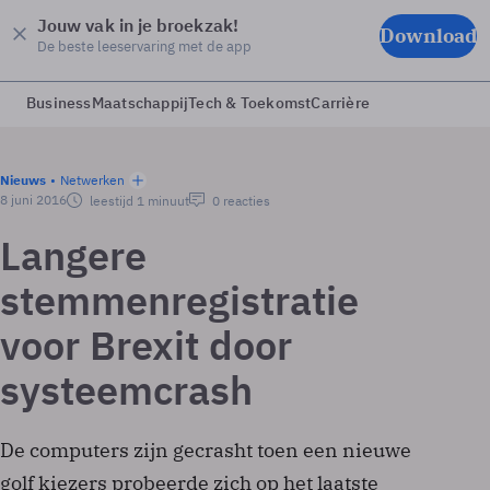
Jouw vak in je broekzak!
Download
De beste leeservaring met de app
Business
Maatschappij
Tech & Toekomst
Carrière
Nieuws
Netwerken
8 juni 2016
leestijd 1 minuut
0 reacties
Langere
stemmenregistratie
voor Brexit door
systeemcrash
De computers zijn gecrasht toen een nieuwe
golf kiezers probeerde zich op het laatste