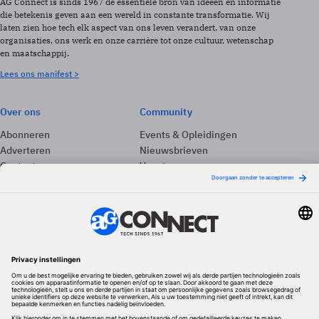
AG Connect is sinds 1967 de essentiële bron van ideeën en informatie
die betekenis geven aan een wereld in constante transformatie. Wij
laten zien hoe tech elk aspect van ons leven verandert, van onze
organisaties, ons werk en onze carrière tot onze cultuur, wetenschap
en maatschappij.
Lees ons manifest >
Over ons
Community
Abonneren
Events & Opleidingen
Adverteren
Nieuwsbrieven
Contact
Vacatures
Colofon
Whitepapers
Onze app
Privacyinstellingen
Volg ons
Redactionele partner