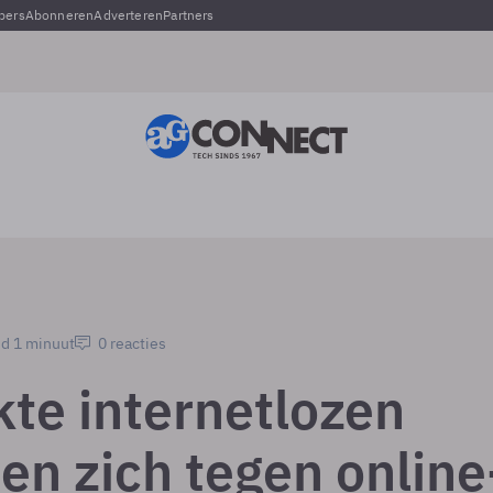
pers
Abonneren
Adverteren
Partners
jd 1 minuut
0 reacties
kte internetlozen
en zich tegen online