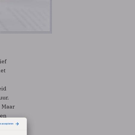
ief
et
eid
uur.
. Maar
len