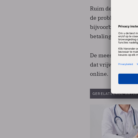
Ruim de helft (53 
de problemen gek
bijvoorbeeld op z
betalingen doen, 
De meeste seniore
dat vrijwel dageli
online.
GERELATEERDE ARTIK