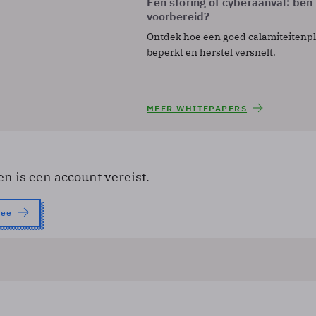
Een storing of cyberaanval: ben 
voorbereid?
Ontdek hoe een goed calamiteitenp
beperkt en herstel versnelt.
MEER WHITEPAPERS
en is een account vereist.
nee