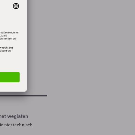
ens in
e
ifte of
doen
 dag
 het weglaten
ie niet technisch