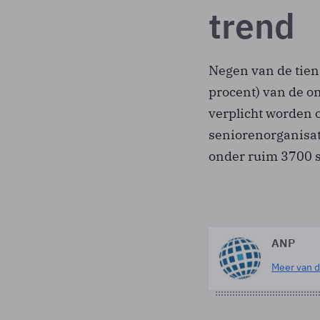
trend
Negen van de tien 
procent) van de on
verplicht worden o
seniorenorganisa
onder ruim 3700 
ANP
Meer van d