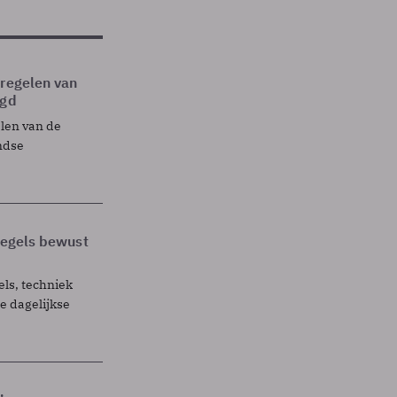
tregelen van
egd
elen van de
ndse
 regels bewust
els, techniek
 dagelijkse