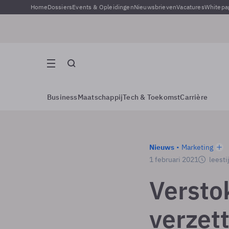
Home
Dossiers
Events & Opleidingen
Nieuwsbrieven
Vacatures
Whitepa
Business
Maatschappij
Tech & Toekomst
Carrière
Nieuws
Marketing
1 februari 2021
leesti
Versto
verzett