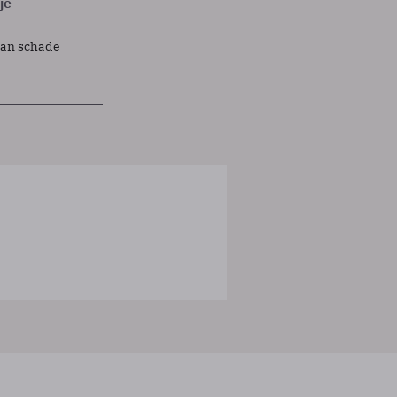
je
lan schade