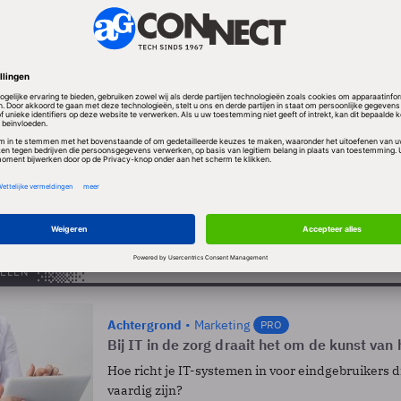
procent) van de senioren die niet online zijn, is wele
omen doordat ze geen internet hebben. Dan waren z
oek naar informatie, wilden bankzaken, belastingaang
of afspraken maken met overheden of zorgverleners.
n die wel van het wereldwijde web gebruik maken, 
jks (90 procent). Gemiddeld zijn senioren 2,5 uur per
ELEN
Achtergrond
Marketing
PRO
Bij IT in de zorg draait het om de kunst van
Hoe richt je IT-systemen in voor eindgebruikers d
vaardig zijn?