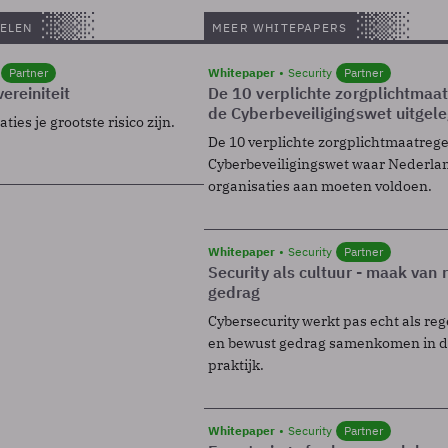
ELEN
MEER WHITEPAPERS
Partner
Whitepaper
Security
Partner
ereiniteit
De 10 verplichte zorgplichtmaa
de Cyberbeveiligingswet uitgel
ies je grootste risico zijn.
De 10 verplichte zorgplichtmaatreg
Cyberbeveiligingswet waar Nederla
organisaties aan moeten voldoen.
Whitepaper
Security
Partner
Security als cultuur - maak van
gedrag
Cybersecurity werkt pas echt als reg
en bewust gedrag samenkomen in de
praktijk.
Whitepaper
Security
Partner