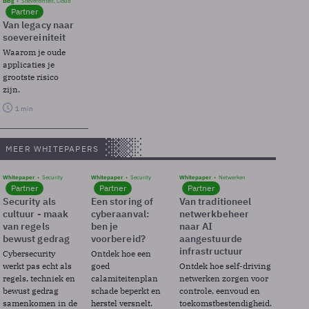
Blog
Soevereinteit, Cloud
Partner
Van legacy naar
soevereiniteit
Waarom je oude
applicaties je
grootste risico
zijn.
1 min
MEER WHITEPAPERS
Whitepaper
Security
Whitepaper
Security
Whitepaper
Netwerken
Partner
Partner
Partner
Security als
Een storing of
Van traditioneel
cultuur - maak
cyberaanval:
netwerkbeheer
van regels
ben je
naar AI
bewust gedrag
voorbereid?
aangestuurde
infrastructuur
Cybersecurity
Ontdek hoe een
werkt pas echt als
goed
Ontdek hoe self-driving
regels, techniek en
calamiteitenplan
netwerken zorgen voor
bewust gedrag
schade beperkt en
controle, eenvoud en
samenkomen in de
herstel versnelt.
toekomstbestendigheid.