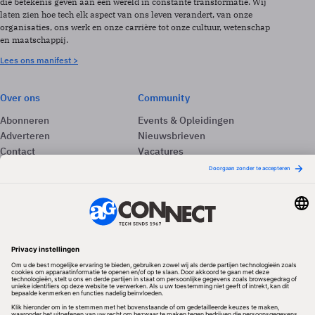
die betekenis geven aan een wereld in constante transformatie. Wij
laten zien hoe tech elk aspect van ons leven verandert, van onze
organisaties, ons werk en onze carrière tot onze cultuur, wetenschap
en maatschappij.
Lees ons manifest >
Over ons
Community
Abonneren
Events & Opleidingen
Adverteren
Nieuwsbrieven
Contact
Vacatures
Colofon
Whitepapers
Onze app
Privacyinstellingen
Volg ons
Redactionele partner