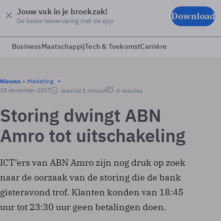
Jouw vak in je broekzak!
Download
De beste leeservaring met de app
Business
Maatschappij
Tech & Toekomst
Carrière
Nieuws
Marketing
28 december 2017
leestijd 1 minuut
0 reacties
Storing dwingt ABN
Amro tot uitschakeling
ICT’ers van ABN Amro zijn nog druk op zoek
naar de oorzaak van de storing die de bank
gisteravond trof. Klanten konden van 18:45
uur tot 23:30 uur geen betalingen doen.