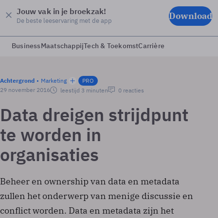
Jouw vak in je broekzak!
Download
De beste leeservaring met de app
Business
Maatschappij
Tech & Toekomst
Carrière
Achtergrond
Marketing
PRO
29 november 2016
leestijd 3 minuten
0 reacties
Data dreigen strijdpunt
te worden in
organisaties
Beheer en ownership van data en metadata
zullen het onderwerp van menige discussie en
conflict worden. Data en metadata zijn het