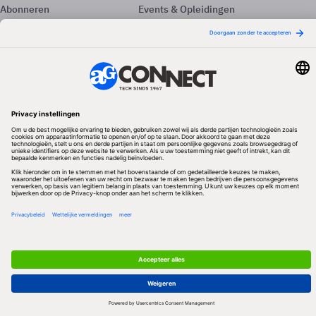
Abonneren
Events & Opleidingen
Adverteren
Nieuwsbrieven
Contact
Vacatures
Colofon
Whitepapers
Onze app
Privacyinstellingen
Volg ons
Redactionele partner
Algemene Voorwaarden & Copyrights
Privacy & Cookies