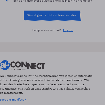
Blijf up-to-date over de laatste ontwikkelingen in en rond tech
Word gratis lid en lees verder
Heb je al een account?
Log in
AG Connect is sinds 1967 de essentiële bron van ideeën en informatie
die betekenis geven aan een wereld in constante transformatie. Wij
laten zien hoe tech elk aspect van ons leven verandert, van onze
organisaties, ons werk en onze carrière tot onze cultuur, wetenschap
en maatschappij.
Lees ons manifest >