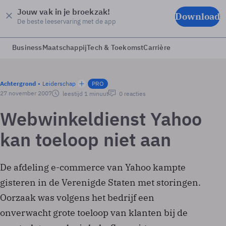
Jouw vak in je broekzak!
Download
De beste leeservaring met de app
Business
Maatschappij
Tech & Toekomst
Carrière
Achtergrond
Leiderschap
PRO
27 november 2007
leestijd 1 minuut
0 reacties
Webwinkeldienst Yahoo
kan toeloop niet aan
De afdeling e-commerce van Yahoo kampte
gisteren in de Verenigde Staten met storingen.
Oorzaak was volgens het bedrijf een
onverwacht grote toeloop van klanten bij de