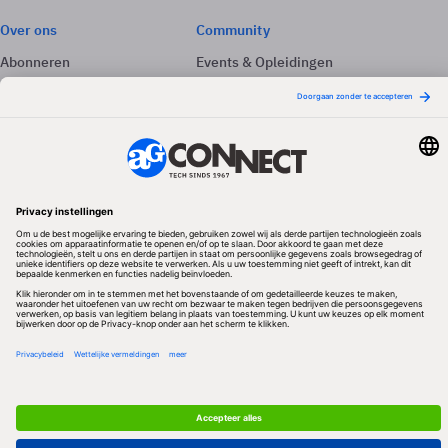
Over ons
Community
Abonneren
Events & Opleidingen
Adverteren
Nieuwsbrieven
Contact
Vacatures
Colofon
Whitepapers
Onze app
Privacyinstellingen
Volg ons
Redactionele partner
Algemene Voorwaarden & Copyrights
Privacy & Cookies