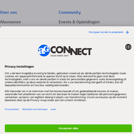
Over ons
Community
Abonneren
Events & Opleidingen
Adverteren
Nieuwsbrieven
Contact
Vacatures
Colofon
Whitepapers
Onze app
Privacyinstellingen
Volg ons
Redactionele partner
Algemene Voorwaarden & Copyrights
Privacy & Cookies