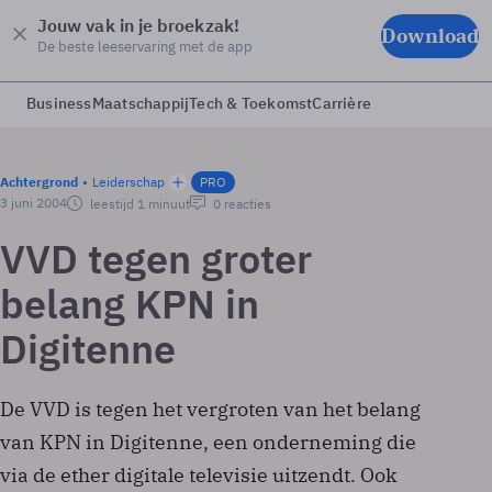
Jouw vak in je broekzak!
Download
De beste leeservaring met de app
Business
Maatschappij
Tech & Toekomst
Carrière
Achtergrond
Leiderschap
PRO
3 juni 2004
leestijd 1 minuut
0 reacties
VVD tegen groter
belang KPN in
Digitenne
De VVD is tegen het vergroten van het belang
van KPN in Digitenne, een onderneming die
via de ether digitale televisie uitzendt. Ook