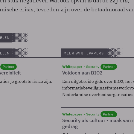
 stuk negatiever. Wat ook opvalt is dat de zzp’ers,
ische crisis, tevreden zijn over de betaalmoraal va
ELEN
ELEN
MEER WHITEPAPERS
Partner
Whitepaper
Security
Partner
ereiniteit
Voldoen aan BIO2
ies je grootste risico zijn.
Een uitgebreide gids over BIO2, het 
informatiebeveiligingsframework voo
Nederlandse overheidsorganisaties
Whitepaper
Security
Partner
Security als cultuur - maak van
gedrag