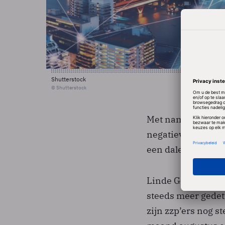
Shutterstock
© Shutterstock
Met name zelfstand
negatieve stemmin
een dalende omzet
Linde Gonggrijp, d
steeds meer gedet
zijn zzp’ers nog s