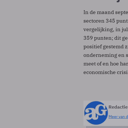
In de maand septe
sectoren 345 punt
vergelijking, in j
359 punten; dit ge
positief gestemd z
onderneming en se
meet of en hoe ha
economische crisi
Redactie
Meer van d