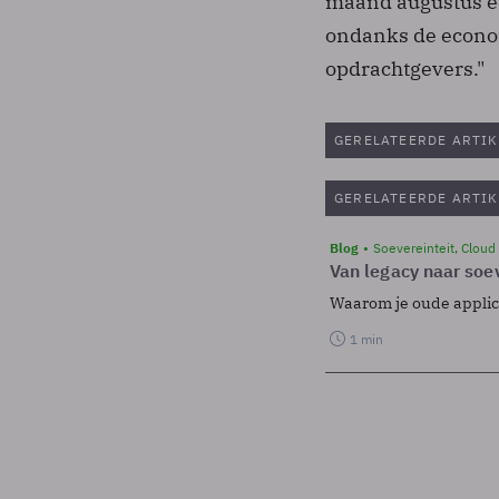
maand augustus een
ondanks de econom
opdrachtgevers."
GERELATEERDE ARTIK
GERELATEERDE ARTIK
Blog
Soevereinteit, Cloud
Van legacy naar soev
Waarom je oude applicat
1 min