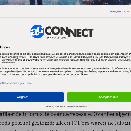
ige ICT-ers zijn minder positief in september. De
g heeft volgens FNV Zelfstandigen vooral te maken
 vanaf de zomer.
irecteur FNV Zelfstandigen: "De ZZP crisisindex geef
ailleerde informatie over de recessie. Over het alge
teeds positief gestemd; alleen ICT’ers waren net als in