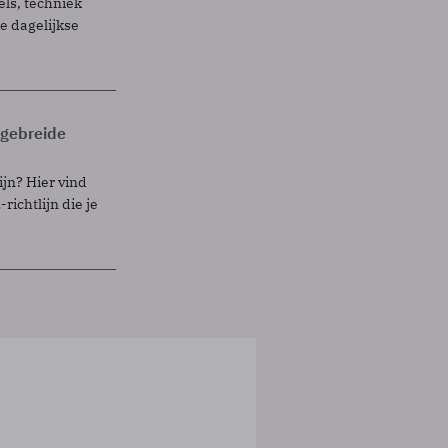
els, techniek
 dagelijkse
itgebreide
ijn? Hier vind
richtlijn die je