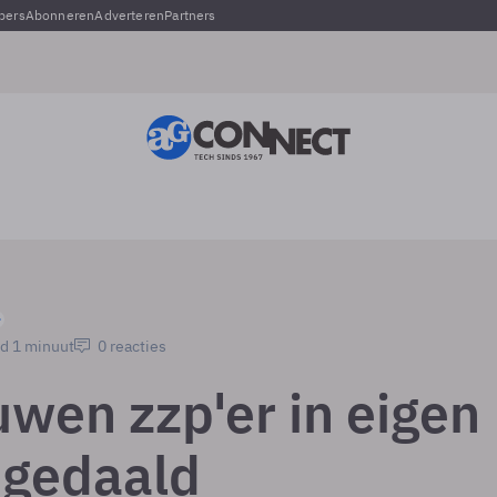
pers
Abonneren
Adverteren
Partners
jd 1 minuut
0 reacties
uwen zzp'er in eigen
f gedaald