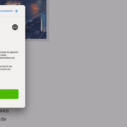
 met
t ons
meen
 de