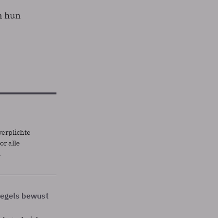
n hun
verplichte
r alle
.
 regels bewust