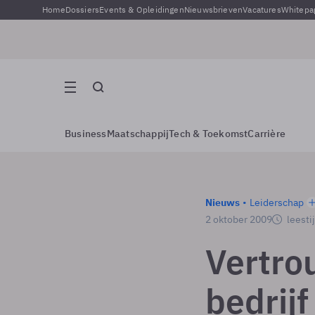
Home
Dossiers
Events & Opleidingen
Nieuwsbrieven
Vacatures
Whitepa
Business
Maatschappij
Tech & Toekomst
Carrière
Nieuws
Leiderschap
2 oktober 2009
leesti
Vertro
bedrij