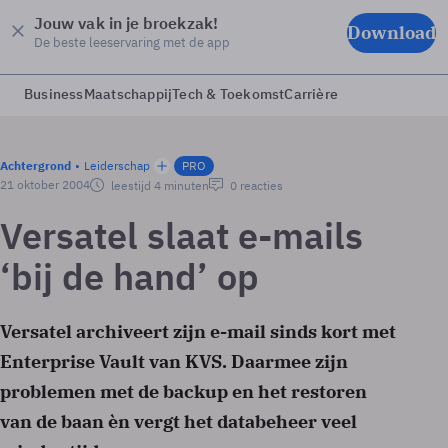
Jouw vak in je broekzak!
Download
De beste leeservaring met de app
Business
Maatschappij
Tech & Toekomst
Carrière
Achtergrond
Leiderschap
PRO
21 oktober 2004
leestijd 4 minuten
0 reacties
Versatel slaat e-mails
‘bij de hand’ op
Versatel archiveert zijn e-mail sinds kort met
Enterprise Vault van KVS. Daarmee zijn
problemen met de backup en het restoren
van de baan èn vergt het databeheer veel