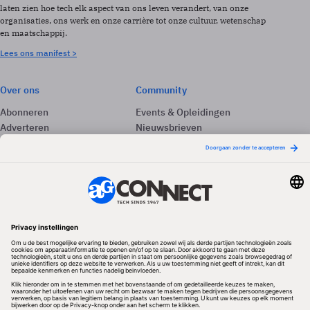
laten zien hoe tech elk aspect van ons leven verandert, van onze
organisaties, ons werk en onze carrière tot onze cultuur, wetenschap
en maatschappij.
Lees ons manifest >
Over ons
Community
Abonneren
Events & Opleidingen
Adverteren
Nieuwsbrieven
Contact
Vacatures
Colofon
Whitepapers
Onze app
Privacyinstellingen
Volg ons
Redactionele partner