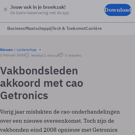
Jouw vak in je broekzak!
Download
De beste leeservaring met de app
Business
Maatschappij
Tech & Toekomst
Carrière
Nieuws
Leiderschap
2 februari 2009
leestijd 1 minuut
0 reacties
Vakbondsleden
akkoord met cao
Getronics
Vorig jaar mislukten de cao-onderhandelingen
over een nieuwe overeenkomst. Toch zijn de
vakbonden eind 2008 opnieuw met Getronics