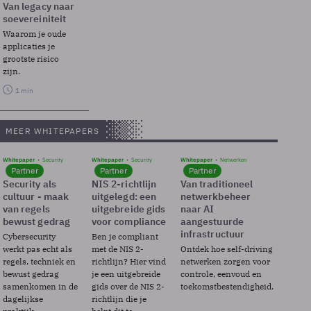
Van legacy naar
soevereiniteit
Waarom je oude
applicaties je
grootste risico
zijn.
1 min
MEER WHITEPAPERS
Whitepaper
Security
Whitepaper
Security
Whitepaper
Netwerken
Partner
Partner
Partner
Security als
NIS 2-richtlijn
Van traditioneel
cultuur - maak
uitgelegd: een
netwerkbeheer
van regels
uitgebreide gids
naar AI
bewust gedrag
voor compliance
aangestuurde
infrastructuur
Cybersecurity
Ben je compliant
werkt pas echt als
met de NIS 2-
Ontdek hoe self-driving
regels, techniek en
richtlijn? Hier vind
netwerken zorgen voor
bewust gedrag
je een uitgebreide
controle, eenvoud en
samenkomen in de
gids over de NIS 2-
toekomstbestendigheid.
dagelijkse
richtlijn die je