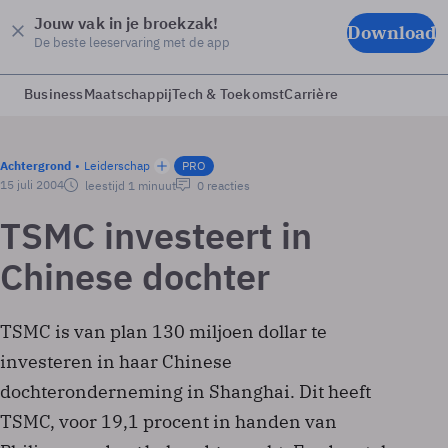
Jouw vak in je broekzak!
Download
De beste leeservaring met de app
Business
Maatschappij
Tech & Toekomst
Carrière
Achtergrond
Leiderschap
PRO
15 juli 2004
leestijd 1 minuut
0 reacties
TSMC investeert in
Chinese dochter
TSMC is van plan 130 miljoen dollar te
investeren in haar Chinese
dochteronderneming in Shanghai. Dit heeft
TSMC, voor 19,1 procent in handen van