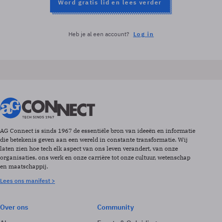
Word gratis lid en lees verder
Heb je al een account?
Log in
AG Connect is sinds 1967 de essentiële bron van ideeën en informatie
die betekenis geven aan een wereld in constante transformatie. Wij
laten zien hoe tech elk aspect van ons leven verandert, van onze
organisaties, ons werk en onze carrière tot onze cultuur, wetenschap
en maatschappij.
Lees ons manifest >
Over ons
Community