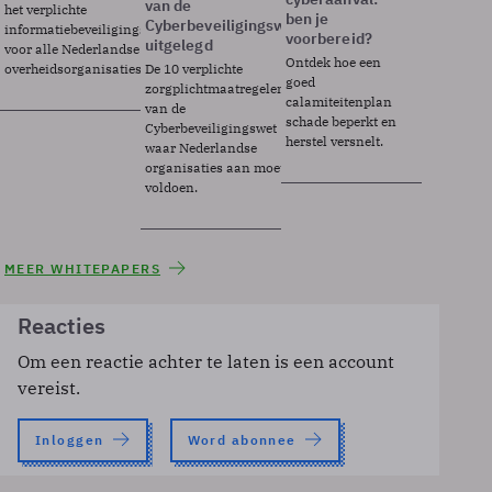
van de
het verplichte
ben je
Cyberbeveiligingswet
informatiebeveiligingsframework
voorbereid?
uitgelegd
voor alle Nederlandse
Ontdek hoe een
overheidsorganisaties.
De 10 verplichte
goed
zorgplichtmaatregelen
calamiteitenplan
van de
schade beperkt en
Cyberbeveiligingswet
herstel versnelt.
waar Nederlandse
organisaties aan moeten
voldoen.
MEER WHITEPAPERS
Reacties
Om een reactie achter te laten is een account
vereist.
Inloggen
Word abonnee