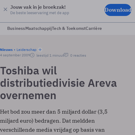
Jouw vak in je broekzak!
Download
De beste leeservaring met de app
Business
Maatschappij
Tech & Toekomst
Carrière
Nieuws
Leiderschap
4 september 2009
leestijd 1 minuut
0 reacties
Toshiba wil
distributiedivisie Areva
overnemen
Het bod zou meer dan 5 miljard dollar (3,5
miljard euro) bedragen. Dat meldden
verschillende media vrijdag op basis van