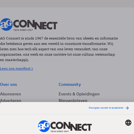
AG Connect is sinds 1967 de essentiële bron van ideeën en informatie
die betekenis geven aan een wereld in constante transformatie. Wij
laten zien hoe tech elk aspect van ons leven verandert, van onze
organisaties, ons werk en onze carrière tot onze cultuur, wetenschap
en maatschappij.
Lees ons manifest >
Over ons
Community
Abonneren
Events & Opleidingen
Adverteren
Nieuwsbrieven
Contact
Vacatures
Colofon
Whitepapers
Onze app
Privacyinstellingen