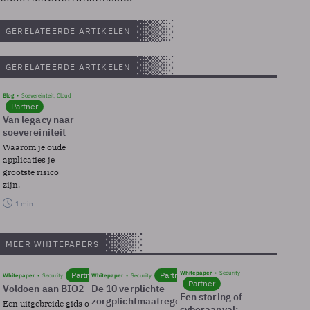
GERELATEERDE ARTIKELEN
GERELATEERDE ARTIKELEN
Blog
Soevereinteit, Cloud
Partner
Van legacy naar
soevereiniteit
Waarom je oude
applicaties je
grootste risico
zijn.
1 min
MEER WHITEPAPERS
Whitepaper
Security
Partner
Partner
Whitepaper
Security
Whitepaper
Security
Partner
Voldoen aan BIO2
De 10 verplichte
Een storing of
zorgplichtmaatregelen
Een uitgebreide gids over BIO2,
cyberaanval: