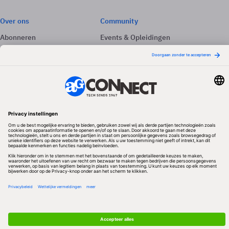
Over ons
Community
Abonneren
Events & Opleidingen
Adverteren
Nieuwsbrieven
Contact
Vacatures
Colofon
Whitepapers
Onze app
Privacyinstellingen
Volg ons
Redactionele partner
Algemene Voorwaarden & Copyrights
Privacy & Cookies