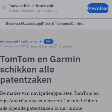
Jouw vak in je broekzak!
Download
De beste leeservaring met de app
Business
Maatschappij
Tech & Toekomst
Carrière
Achtergrond
Leiderschap
PRO
16 november 2007
leestijd 1 minuut
0 reacties
TomTom en Garmin
schikken alle
patentzaken
De maker van navigatieapparaten TomTom en
zijn Amerikaanse concurrent Garmin hebben
alle lopende patentzaken in der minne