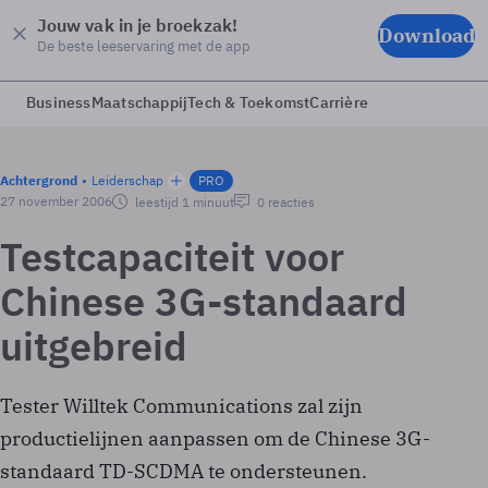
Jouw vak in je broekzak!
Download
De beste leeservaring met de app
Business
Maatschappij
Tech & Toekomst
Carrière
Achtergrond
Leiderschap
PRO
27 november 2006
leestijd 1 minuut
0 reacties
Testcapaciteit voor
Chinese 3G-standaard
uitgebreid
Tester Willtek Communications zal zijn
productielijnen aanpassen om de Chinese 3G-
standaard TD-SCDMA te ondersteunen.