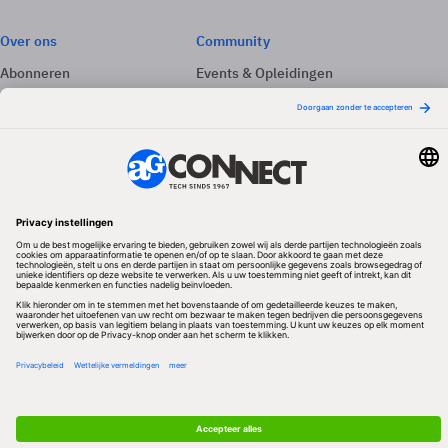
Over ons
Community
Abonneren
Events & Opleidingen
Adverteren
Nieuwsbrieven
Contact
Vacatures
Colofon
Whitepapers
Onze app
Privacyinstellingen
Volg ons
Redactionele partner
Algemene Voorwaarden & Copyrights
Privacy & Cookies