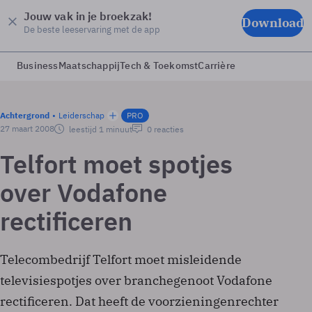
Jouw vak in je broekzak!
Download
De beste leeservaring met de app
Business
Maatschappij
Tech & Toekomst
Carrière
Achtergrond
Leiderschap
PRO
27 maart 2008
leestijd 1 minuut
0 reacties
Telfort moet spotjes
over Vodafone
rectificeren
Telecombedrijf Telfort moet misleidende
televisiespotjes over branchegenoot Vodafone
rectificeren. Dat heeft de voorzieningenrechter